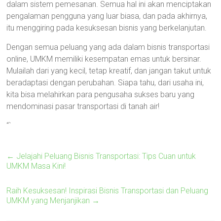
dalam sistem pemesanan. Semua hal ini akan menciptakan
pengalaman pengguna yang luar biasa, dan pada akhirnya,
itu menggiring pada kesuksesan bisnis yang berkelanjutan.
Dengan semua peluang yang ada dalam bisnis transportasi
online, UMKM memiliki kesempatan emas untuk bersinar.
Mulailah dari yang kecil, tetap kreatif, dan jangan takut untuk
beradaptasi dengan perubahan. Siapa tahu, dari usaha ini,
kita bisa melahirkan para pengusaha sukses baru yang
mendominasi pasar transportasi di tanah air!
“`
←
Jelajahi Peluang Bisnis Transportasi: Tips Cuan untuk
UMKM Masa Kini!
Raih Kesuksesan! Inspirasi Bisnis Transportasi dan Peluang
UMKM yang Menjanjikan
→