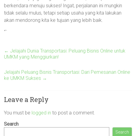
berkendara menuju sukses! Ingat, perjalanan ini mungkin
tidak selalu mulus, tetapi setiap usaha yang kita lakukan
akan mendorong kita ke tujuan yang lebih baik.
“`
←
Jelajahi Dunia Transportasi: Peluang Bisnis Online untuk
UMKM yang Menggiurkan!
Jelajahi Peluang Bisnis Transportasi: Dari Pemesanan Online
ke UMKM Sukses
→
Leave a Reply
You must be
logged in
to post a comment.
Search
Search