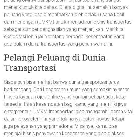
menarik untuk kita bahas. Di era digital ini, semakin banyak
peluang yang bisa dimanfaatkan oleh pelaku usaha kecil
dan menengah (UMKM) untuk menjadikan bisnis transportasi
sebagai sumber penghasilan yang menjanjikan. Mari kita
eksplorasi lebih jauh tentang berbagai kesempatan yang
ada dalam dunia transportasi yang penuh warna ini.
Pelangi Peluang di Dunia
Transportasi
Siapa pun bisa melihat bahwa dunia transportasi terus
berkembang. Dari kendaraan umum yang semakin nyaman
hingga layanan ojek online yang hampir setiap sudut kota
tersedia. Inilah kesempatan bagi kamu yang memiliki jiwa
enterpreneur. UMKM transportasi bisa mengambil peran vital
dalam ekosistem ini, yang tak hanya butuh inovasi tetapi
juga pelayanan yang primadona. Misalnya, kamu bisa
menjajal bisnis penyewaan kendaraan yang bisa diakses