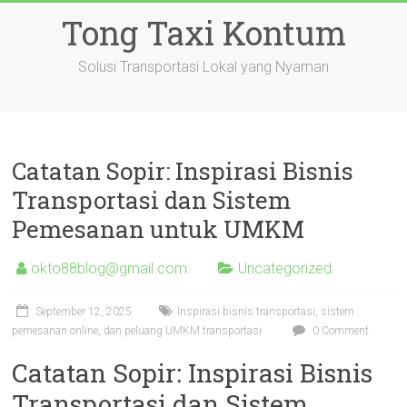
Skip
Tong Taxi Kontum
to
content
Solusi Transportasi Lokal yang Nyaman
Catatan Sopir: Inspirasi Bisnis
Transportasi dan Sistem
Pemesanan untuk UMKM
okto88blog@gmail.com
Uncategorized
September 12, 2025
Inspirasi bisnis transportasi, sistem
pemesanan online, dan peluang UMKM transportasi
0 Comment
Catatan Sopir: Inspirasi Bisnis
Transportasi dan Sistem