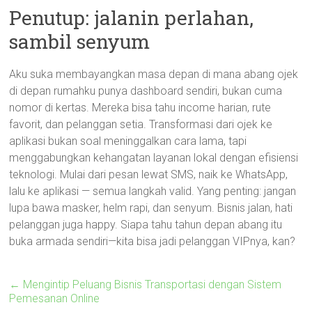
Penutup: jalanin perlahan,
sambil senyum
Aku suka membayangkan masa depan di mana abang ojek
di depan rumahku punya dashboard sendiri, bukan cuma
nomor di kertas. Mereka bisa tahu income harian, rute
favorit, dan pelanggan setia. Transformasi dari ojek ke
aplikasi bukan soal meninggalkan cara lama, tapi
menggabungkan kehangatan layanan lokal dengan efisiensi
teknologi. Mulai dari pesan lewat SMS, naik ke WhatsApp,
lalu ke aplikasi — semua langkah valid. Yang penting: jangan
lupa bawa masker, helm rapi, dan senyum. Bisnis jalan, hati
pelanggan juga happy. Siapa tahu tahun depan abang itu
buka armada sendiri—kita bisa jadi pelanggan VIPnya, kan?
←
Mengintip Peluang Bisnis Transportasi dengan Sistem
Pemesanan Online