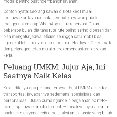
modal penting buat ngembangin layanan.
Contoh nyata: seorang kawan di kota kecil mulai
menawarkan layanan antar jemput karyawan pabrik
menggunakan grup WhatsApp untuk reservasi. Dalam
beberapa bulan, dia tahu rute-rute paling sering dipesan dan
bisa mengatur jadwal efisien sehingga satu mobil bisa
ngangkut lebih banyak orang per hari. Hasilnya? Omzet naik
dan pelanggan tetap mulai merekomendasikan ke rekan
kerja.
Peluang UMKM: Jujur Aja, Ini
Saatnya Naik Kelas
Kalau ditanya apa peluang terbesar buat UMKM di sektor
transportasi, jawabannya sederhana: spesialisasi dan
personalisasi. Bukan cuma ngandelin perjalanan point-to-
point, tapi tawarkan nilai tambah — misalnya layanan antar
anak sekolah yang lebih aman, taksi untuk lansia yang butuh