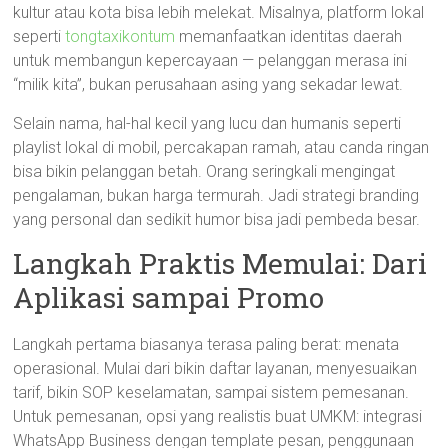
kultur atau kota bisa lebih melekat. Misalnya, platform lokal
seperti
tongtaxikontum
memanfaatkan identitas daerah
untuk membangun kepercayaan — pelanggan merasa ini
“milik kita”, bukan perusahaan asing yang sekadar lewat.
Selain nama, hal-hal kecil yang lucu dan humanis seperti
playlist lokal di mobil, percakapan ramah, atau canda ringan
bisa bikin pelanggan betah. Orang seringkali mengingat
pengalaman, bukan harga termurah. Jadi strategi branding
yang personal dan sedikit humor bisa jadi pembeda besar.
Langkah Praktis Memulai: Dari
Aplikasi sampai Promo
Langkah pertama biasanya terasa paling berat: menata
operasional. Mulai dari bikin daftar layanan, menyesuaikan
tarif, bikin SOP keselamatan, sampai sistem pemesanan.
Untuk pemesanan, opsi yang realistis buat UMKM: integrasi
WhatsApp Business dengan template pesan, penggunaan