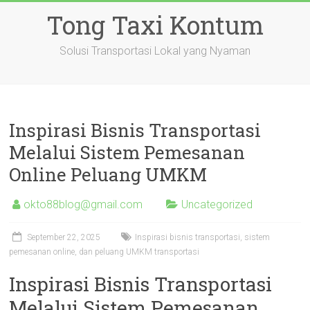
Skip
Tong Taxi Kontum
to
content
Solusi Transportasi Lokal yang Nyaman
Inspirasi Bisnis Transportasi
Melalui Sistem Pemesanan
Online Peluang UMKM
okto88blog@gmail.com
Uncategorized
September 22, 2025
Inspirasi bisnis transportasi, sistem
pemesanan online, dan peluang UMKM transportasi
Inspirasi Bisnis Transportasi
Melalui Sistem Pemesanan