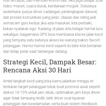
rute tercepat, dan memberi konfirmasi. Aku juga belajar soal
risiko: macet, cuaca buruk, kendaraan mogok. Solusinya
sederhana: punya driver cadangan, perlengkapan darurat,
dan proses komunikasi yang jelas. Ulasan dan rating jadi
semacam guru kedua: jika ada masukan, kita perbaiki,
bukan nyalakan ego. Kadang, di jalan, kita belajar hal-hal lucu
sekaligus: bagaimana GPS bisa membawa kita ke jalan kecil
yang ternyata satu-satunya akses ke warung bakso favorit
pelanggan. Humor-humor kecil seperti itu bikin kita bertahan
dan tetap pede saat tantangan datang.
Strategi Kecil, Dampak Besar:
Rencana Aksi 30 Hari
Ambil langkah kecil yang bisa kamu jalankan minggu ini:
tentukan target pelanggan lokal, buat promosi awal seperti
diskon 10-15% untuk jam sibuk, optimalkan jam kerja driver
agar tidak tumpang tindih, latih driver soal layanan
pelanggan dan keselamatan, serta buat sistem feedback