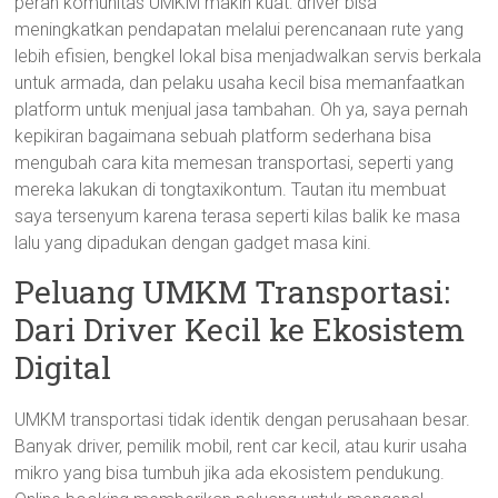
peran komunitas UMKM makin kuat: driver bisa
meningkatkan pendapatan melalui perencanaan rute yang
lebih efisien, bengkel lokal bisa menjadwalkan servis berkala
untuk armada, dan pelaku usaha kecil bisa memanfaatkan
platform untuk menjual jasa tambahan. Oh ya, saya pernah
kepikiran bagaimana sebuah platform sederhana bisa
mengubah cara kita memesan transportasi, seperti yang
mereka lakukan di tongtaxikontum. Tautan itu membuat
saya tersenyum karena terasa seperti kilas balik ke masa
lalu yang dipadukan dengan gadget masa kini.
Peluang UMKM Transportasi:
Dari Driver Kecil ke Ekosistem
Digital
UMKM transportasi tidak identik dengan perusahaan besar.
Banyak driver, pemilik mobil, rent car kecil, atau kurir usaha
mikro yang bisa tumbuh jika ada ekosistem pendukung.