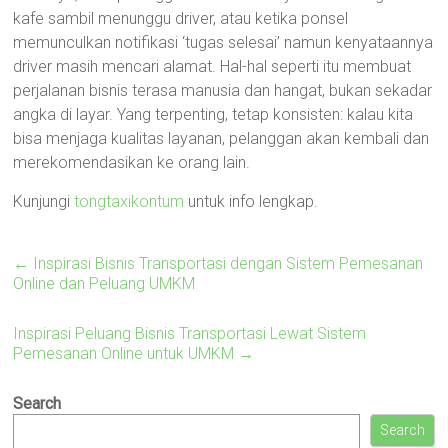
kafe sambil menunggu driver, atau ketika ponsel
memunculkan notifikasi ‘tugas selesai’ namun kenyataannya
driver masih mencari alamat. Hal-hal seperti itu membuat
perjalanan bisnis terasa manusia dan hangat, bukan sekadar
angka di layar. Yang terpenting, tetap konsisten: kalau kita
bisa menjaga kualitas layanan, pelanggan akan kembali dan
merekomendasikan ke orang lain.
Kunjungi
tongtaxikontum
untuk info lengkap.
←
Inspirasi Bisnis Transportasi dengan Sistem Pemesanan
Online dan Peluang UMKM
Inspirasi Peluang Bisnis Transportasi Lewat Sistem
Pemesanan Online untuk UMKM
→
Search
Search