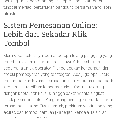
peluang untuk berkembang. Ini seperti menukar teater
tunggal menjadi pertunjukan panggung bersama yang lebih
atraktif.
Sistem Pemesanan Online:
Lebih dari Sekadar Klik
Tombol
Memikirkan teknisnya, ada beberapa tulang punggung yang
membuat sistem ini tetap manusiawi. Ada dashboard
sederhana untuk operator, fitur pelacakan kendaraan, dan
modul pembayaran yang terintegrasi. Ada juga opsi untuk
menambahkan layanan tambahan: penjemputan cepat pada
jam-jam sibuk, pilihan kendaraan aksesibel untuk orang
dengan kebutuhan khusus, hingga paket wisata singkat
untuk pelancong lokal. Yang paling penting, komunikasi tetap
terasa manusia: notifikasi ramah, perkiraan waktu tiba yang
akurat, dan tombol bantuan jika terjadi kendala. Di sinilah