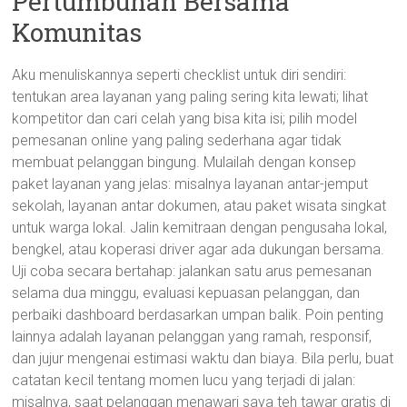
Pertumbuhan Bersama
Komunitas
Aku menuliskannya seperti checklist untuk diri sendiri:
tentukan area layanan yang paling sering kita lewati; lihat
kompetitor dan cari celah yang bisa kita isi; pilih model
pemesanan online yang paling sederhana agar tidak
membuat pelanggan bingung. Mulailah dengan konsep
paket layanan yang jelas: misalnya layanan antar-jemput
sekolah, layanan antar dokumen, atau paket wisata singkat
untuk warga lokal. Jalin kemitraan dengan pengusaha lokal,
bengkel, atau koperasi driver agar ada dukungan bersama.
Uji coba secara bertahap: jalankan satu arus pemesanan
selama dua minggu, evaluasi kepuasan pelanggan, dan
perbaiki dashboard berdasarkan umpan balik. Poin penting
lainnya adalah layanan pelanggan yang ramah, responsif,
dan jujur mengenai estimasi waktu dan biaya. Bila perlu, buat
catatan kecil tentang momen lucu yang terjadi di jalan:
misalnya, saat pelanggan menawari saya teh tawar gratis di