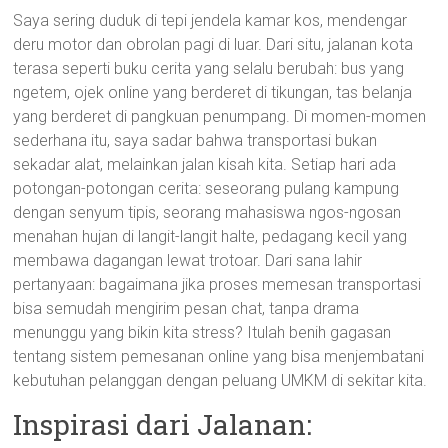
Saya sering duduk di tepi jendela kamar kos, mendengar
deru motor dan obrolan pagi di luar. Dari situ, jalanan kota
terasa seperti buku cerita yang selalu berubah: bus yang
ngetem, ojek online yang berderet di tikungan, tas belanja
yang berderet di pangkuan penumpang. Di momen-momen
sederhana itu, saya sadar bahwa transportasi bukan
sekadar alat, melainkan jalan kisah kita. Setiap hari ada
potongan-potongan cerita: seseorang pulang kampung
dengan senyum tipis, seorang mahasiswa ngos-ngosan
menahan hujan di langit-langit halte, pedagang kecil yang
membawa dagangan lewat trotoar. Dari sana lahir
pertanyaan: bagaimana jika proses memesan transportasi
bisa semudah mengirim pesan chat, tanpa drama
menunggu yang bikin kita stress? Itulah benih gagasan
tentang sistem pemesanan online yang bisa menjembatani
kebutuhan pelanggan dengan peluang UMKM di sekitar kita.
Inspirasi dari Jalanan: