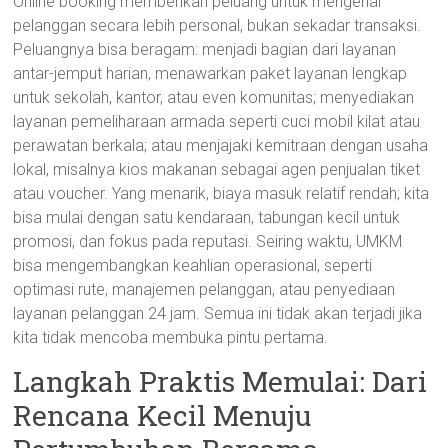
Online booking memberikan peluang untuk mengenal
pelanggan secara lebih personal, bukan sekadar transaksi.
Peluangnya bisa beragam: menjadi bagian dari layanan
antar-jemput harian, menawarkan paket layanan lengkap
untuk sekolah, kantor, atau even komunitas; menyediakan
layanan pemeliharaan armada seperti cuci mobil kilat atau
perawatan berkala; atau menjajaki kemitraan dengan usaha
lokal, misalnya kios makanan sebagai agen penjualan tiket
atau voucher. Yang menarik, biaya masuk relatif rendah; kita
bisa mulai dengan satu kendaraan, tabungan kecil untuk
promosi, dan fokus pada reputasi. Seiring waktu, UMKM
bisa mengembangkan keahlian operasional, seperti
optimasi rute, manajemen pelanggan, atau penyediaan
layanan pelanggan 24 jam. Semua ini tidak akan terjadi jika
kita tidak mencoba membuka pintu pertama.
Langkah Praktis Memulai: Dari
Rencana Kecil Menuju