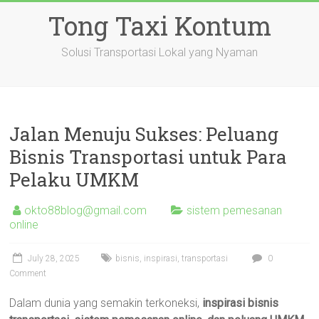
Skip
Tong Taxi Kontum
to
content
Solusi Transportasi Lokal yang Nyaman
Jalan Menuju Sukses: Peluang
Bisnis Transportasi untuk Para
Pelaku UMKM
okto88blog@gmail.com
sistem pemesanan
online
July 28, 2025
bisnis
,
inspirasi
,
transportasi
0
Comment
Dalam dunia yang semakin terkoneksi,
inspirasi bisnis