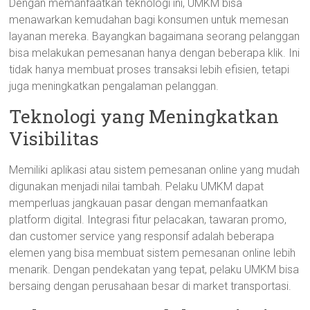
Dengan memanfaatkan teknologi ini, UMKM bisa
menawarkan kemudahan bagi konsumen untuk memesan
layanan mereka. Bayangkan bagaimana seorang pelanggan
bisa melakukan pemesanan hanya dengan beberapa klik. Ini
tidak hanya membuat proses transaksi lebih efisien, tetapi
juga meningkatkan pengalaman pelanggan.
Teknologi yang Meningkatkan
Visibilitas
Memiliki aplikasi atau sistem pemesanan online yang mudah
digunakan menjadi nilai tambah. Pelaku UMKM dapat
memperluas jangkauan pasar dengan memanfaatkan
platform digital. Integrasi fitur pelacakan, tawaran promo,
dan customer service yang responsif adalah beberapa
elemen yang bisa membuat sistem pemesanan online lebih
menarik. Dengan pendekatan yang tepat, pelaku UMKM bisa
bersaing dengan perusahaan besar di market transportasi.