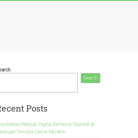
earch
Search
Recent Posts
pularitas Hiburan Digital Bertema Oriental di
alangan Pecinta Game Modern