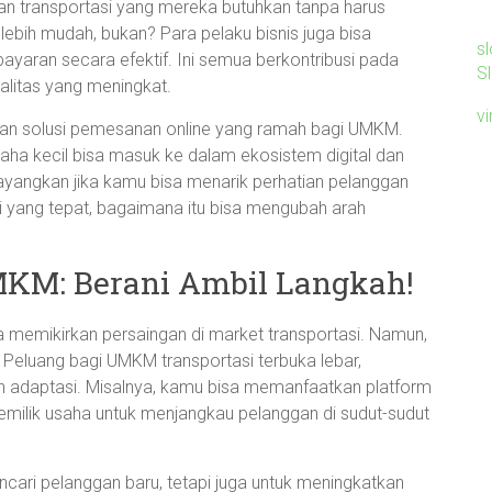
an transportasi yang mereka butuhkan tanpa harus
 lebih mudah, bukan? Para pelaku bisnis juga bisa
sl
ayaran secara efektif. Ini semua berkontribusi pada
S
alitas yang meningkat.
v
kan solusi pemesanan online yang ramah bagi UMKM.
saha kecil bisa masuk ke dalam ekosistem digital dan
 Bayangkan jika kamu bisa menarik perhatian pelanggan
 yang tepat, bagaimana itu bisa mengubah arah
MKM: Berani Ambil Langkah!
memikirkan persaingan di market transportasi. Namun,
! Peluang bagi UMKM transportasi terbuka lebar,
dan adaptasi. Misalnya, kamu bisa memanfaatkan platform
ilik usaha untuk menjangkau pelanggan di sudut-sudut
ncari pelanggan baru, tetapi juga untuk meningkatkan