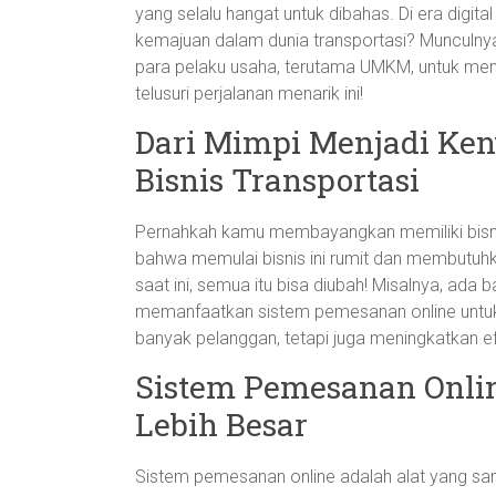
yang selalu hangat untuk dibahas. Di era digita
kemajuan dalam dunia transportasi? Munculny
para pelaku usaha, terutama UMKM, untuk mem
telusuri perjalanan menarik ini!
Dari Mimpi Menjadi Ken
Bisnis Transportasi
Pernahkah kamu membayangkan memiliki bisnis 
bahwa memulai bisnis ini rumit dan membutuh
saat ini, semua itu bisa diubah! Misalnya, ad
memanfaatkan sistem pemesanan online untuk
banyak pelanggan, tetapi juga meningkatkan ef
Sistem Pemesanan Onli
Lebih Besar
Sistem pemesanan online adalah alat yang san