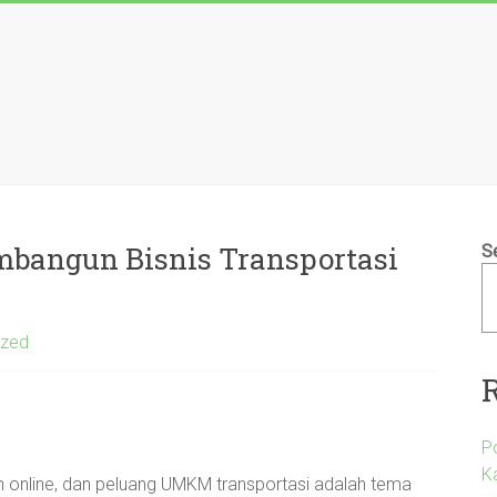
mbangun Bisnis Transportasi
S
ized
Po
K
an online, dan peluang UMKM transportasi adalah tema