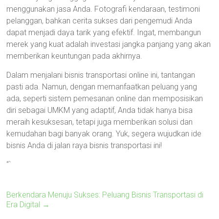
menggunakan jasa Anda. Fotografi kendaraan, testimoni
pelanggan, bahkan cerita sukses dari pengemudi Anda
dapat menjadi daya tarik yang efektif. Ingat, membangun
merek yang kuat adalah investasi jangka panjang yang akan
memberikan keuntungan pada akhirnya.
Dalam menjalani bisnis transportasi online ini, tantangan
pasti ada. Namun, dengan memanfaatkan peluang yang
ada, seperti sistem pemesanan online dan memposisikan
diri sebagai UMKM yang adaptif, Anda tidak hanya bisa
meraih kesuksesan, tetapi juga memberikan solusi dan
kemudahan bagi banyak orang. Yuk, segera wujudkan ide
bisnis Anda di jalan raya bisnis transportasi ini!
“`
Berkendara Menuju Sukses: Peluang Bisnis Transportasi di
Era Digital
→