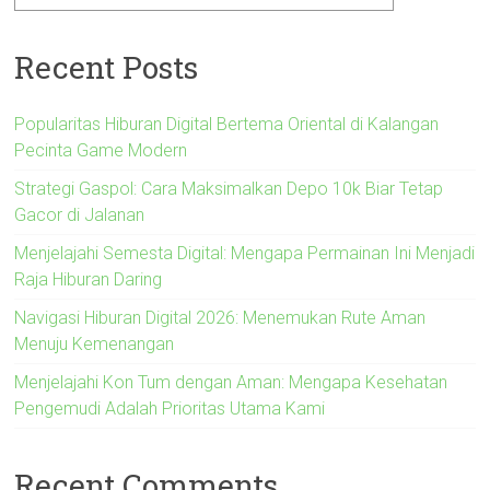
Recent Posts
Popularitas Hiburan Digital Bertema Oriental di Kalangan
Pecinta Game Modern
Strategi Gaspol: Cara Maksimalkan Depo 10k Biar Tetap
Gacor di Jalanan
Menjelajahi Semesta Digital: Mengapa Permainan Ini Menjadi
Raja Hiburan Daring
Navigasi Hiburan Digital 2026: Menemukan Rute Aman
Menuju Kemenangan
Menjelajahi Kon Tum dengan Aman: Mengapa Kesehatan
Pengemudi Adalah Prioritas Utama Kami
Recent Comments