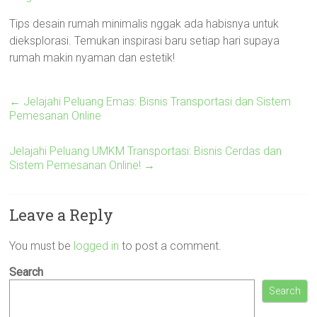
Tips desain rumah minimalis nggak ada habisnya untuk
dieksplorasi. Temukan inspirasi baru setiap hari supaya
rumah makin nyaman dan estetik!
←
Jelajahi Peluang Emas: Bisnis Transportasi dan Sistem
Pemesanan Online
Jelajahi Peluang UMKM Transportasi: Bisnis Cerdas dan
Sistem Pemesanan Online!
→
Leave a Reply
You must be
logged in
to post a comment.
Search
Search