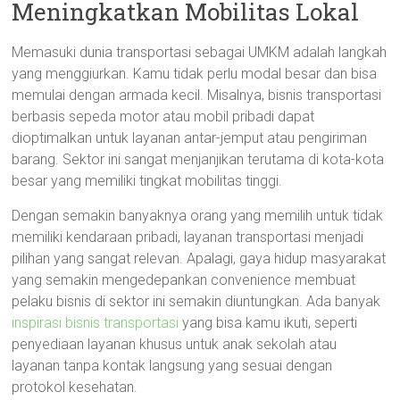
Meningkatkan Mobilitas Lokal
Memasuki dunia transportasi sebagai UMKM adalah langkah
yang menggiurkan. Kamu tidak perlu modal besar dan bisa
memulai dengan armada kecil. Misalnya, bisnis transportasi
berbasis sepeda motor atau mobil pribadi dapat
dioptimalkan untuk layanan antar-jemput atau pengiriman
barang. Sektor ini sangat menjanjikan terutama di kota-kota
besar yang memiliki tingkat mobilitas tinggi.
Dengan semakin banyaknya orang yang memilih untuk tidak
memiliki kendaraan pribadi, layanan transportasi menjadi
pilihan yang sangat relevan. Apalagi, gaya hidup masyarakat
yang semakin mengedepankan convenience membuat
pelaku bisnis di sektor ini semakin diuntungkan. Ada banyak
inspirasi bisnis transportasi
yang bisa kamu ikuti, seperti
penyediaan layanan khusus untuk anak sekolah atau
layanan tanpa kontak langsung yang sesuai dengan
protokol kesehatan.