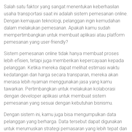
Salah satu faktor yang sangat menentukan keberhasilan
usaha transportasi saat ini adalah sistem pemesanan online.
Dengan kemajuan teknologi, pelanggan ingin kemudahan
dalam melakukan pemesanan. Apakah kamu sudah
mempertimbangkan untuk membuat aplikasi atau platform
pemesanan yang user-friendly?
Sistem pemesanan online tidak hanya membuat proses
lebih efisien, tetapi juga memberikan kepercayaan kepada
pelanggan. Ketika mereka dapat melihat estimasi waktu
kedatangan dan harga secara transparan, mereka akan
merasa lebih nyaman menggunakan jasa yang kamu
tawarkan. Pertimbangkan untuk melakukan kolaborasi
dengan developer aplikasi untuk membuat sistem
pemesanan yang sesuai dengan kebutuhan bisnismu.
Dengan sistem ini, kamu juga bisa mengumpulkan data
pelanggan yang berharga. Data tersebut dapat digunakan
untuk merumuskan strategi pemasaran yang lebih tepat dan