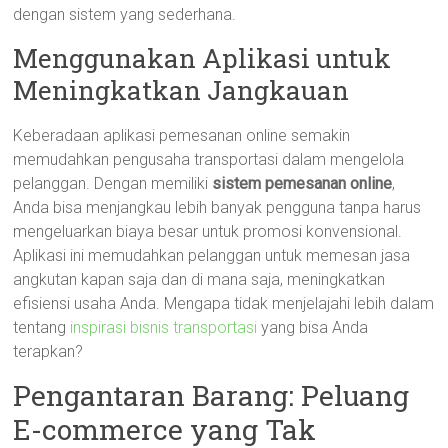
dengan sistem yang sederhana.
Menggunakan Aplikasi untuk
Meningkatkan Jangkauan
Keberadaan aplikasi pemesanan online semakin
memudahkan pengusaha transportasi dalam mengelola
pelanggan. Dengan memiliki
sistem pemesanan online
,
Anda bisa menjangkau lebih banyak pengguna tanpa harus
mengeluarkan biaya besar untuk promosi konvensional.
Aplikasi ini memudahkan pelanggan untuk memesan jasa
angkutan kapan saja dan di mana saja, meningkatkan
efisiensi usaha Anda. Mengapa tidak menjelajahi lebih dalam
tentang
inspirasi bisnis transportasi
yang bisa Anda
terapkan?
Pengantaran Barang: Peluang
E-commerce yang Tak