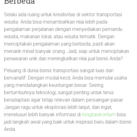
Berbeda
Selalu ada ruang untuk kreativitas di sektor transportasi
wisata. Anda bisa menambahkan nilai lebih pada
pengalaman perjalanan dengan menyediakan pemandu
wisata, makanan lokal, atau wisata tematik. Dengan
menciptakan pengalaman yang berbeda, pasti akan
menarik minat banyak orang. Jadi, siap untuk menciptakan
penawaran unik dan meningkatkan nilai jual bisnis Anda?
Peluang di dunia bisnis transportasi sangat luas dan
bervariatif. Dengan modal kecil, Anda bisa memulai usaha
yang mendatangkan keuntungan besar. Seiring
bertumbuhnya teknologi, sangat penting untuk terus
beradaptasi agar tetap relevan dalam persaingan pasar.
Jangan ragu untuk eksplorasi lebih lanjut, dan ingat,
menelusuri lebih banyak informasi di
tongtaxikontum
bisa
jadi langkah awal yang baik untuk inspirasi baru dalam bisnis
Anda.