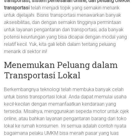
transportasi, sistem pemesanan online, dan peluang UMKM
transportasi
telah menjadi topik yang semakin menarik
untuk dijelajahi. Bisnis transportasi menawarkan banyak
aksesibilitas, dan dengan semakin tingginya permintaan
untuk layanan pengantaran dan transportasi, ada banyak
potensi keuntungan yang bisa dicapai dengan modal yang
relatif kecil. Yuk, kita gali lebih dalam tentang peluang
menarik di sektor ini!
Menemukan Peluang dalam
Transportasi Lokal
Berkembangnya teknologi telah membuka banyak celah
untuk bisnis transportasi lokal. Anda dapat memulai usaha
kecil-kecilan dengan memanfaatkan kendaraan yang
tersedia. Misalnya, menggunakan sepeda motor untuk ojek
online, atau bahkan layanan pengantaran barang dari toko
lokal ke rumah konsumen. Ini semua adalah contoh nyata
bagaimana pelaku UMKM bisa meraih pasar yang luas