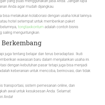
anggan yang puas menggunakan jasa Anda. Jangan lupa
anan Anda agar mudah dijangkau.
a bisa melakukan kolaborasi dengan usaha lokal lainnya.
n atau hotel setempat untuk memberikan paket
sebelumnya,
tongtaxikontum
adalah contoh bisnis
g saling menguntungkan.
n Berkembang
api juga tentang belajar dan terus beradaptasi. Ikuti
memberikan wawasan baru dalam menjalankan usaha ini.
tasi dengan kebutuhan pasar tetapi juga bisa menjadi
n adalah keberanian untuk mencoba, berinovasi, dan tidak
nis transportasi, sistem pemesanan online, dan
gkah awal untuk kesuksesan Anda. Selamat
ri Anda!