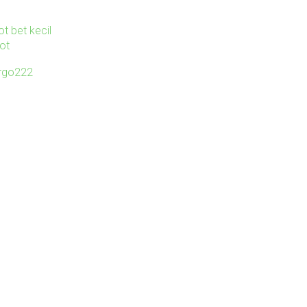
ot bet kecil
lot
irgo222