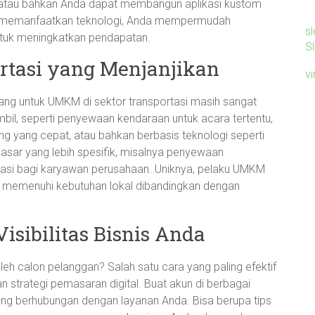
atau bahkan Anda dapat membangun aplikasi kustom
an memanfaatkan teknologi, Anda mempermudah
sl
uk meningkatkan pendapatan.
S
tasi yang Menjanjikan
v
uang untuk UMKM di sektor transportasi masih sangat
mbil, seperti penyewaan kendaraan untuk acara tertentu,
ang yang cepat, atau bahkan berbasis teknologi seperti
 pasar yang lebih spesifik, misalnya penyewaan
tasi bagi karyawan perusahaan. Uniknya, pelaku UMKM
an memenuhi kebutuhan lokal dibandingkan dengan
isibilitas Bisnis Anda
eh calon pelanggan? Salah satu cara yang paling efektif
strategi pemasaran digital. Buat akun di berbagai
ang berhubungan dengan layanan Anda. Bisa berupa tips