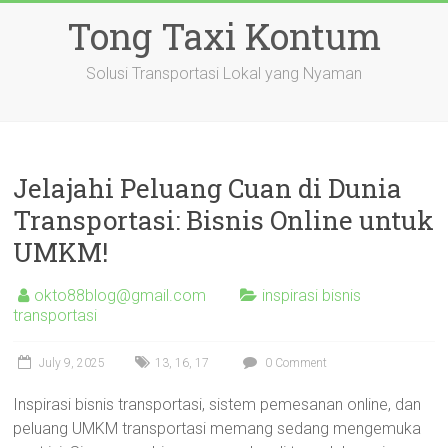
Skip
Tong Taxi Kontum
to
content
Solusi Transportasi Lokal yang Nyaman
Jelajahi Peluang Cuan di Dunia
Transportasi: Bisnis Online untuk
UMKM!
okto88blog@gmail.com
inspirasi bisnis
transportasi
July 9, 2025
13
,
16
,
17
0 Comment
Inspirasi bisnis transportasi, sistem pemesanan online, dan
peluang UMKM transportasi memang sedang mengemuka