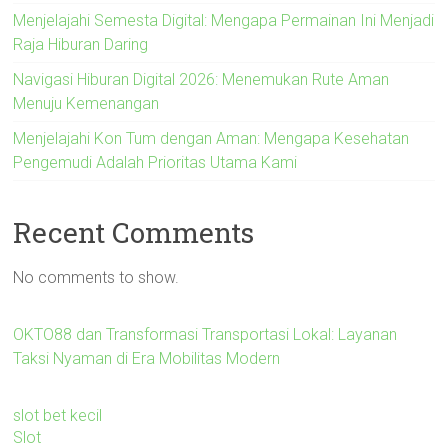
Menjelajahi Semesta Digital: Mengapa Permainan Ini Menjadi
Raja Hiburan Daring
Navigasi Hiburan Digital 2026: Menemukan Rute Aman
Menuju Kemenangan
Menjelajahi Kon Tum dengan Aman: Mengapa Kesehatan
Pengemudi Adalah Prioritas Utama Kami
Recent Comments
No comments to show.
OKTO88 dan Transformasi Transportasi Lokal: Layanan
Taksi Nyaman di Era Mobilitas Modern
slot bet kecil
Slot