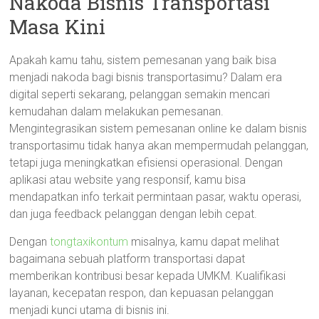
Nakoda Bisnis Transportasi
Masa Kini
Apakah kamu tahu, sistem pemesanan yang baik bisa
menjadi nakoda bagi bisnis transportasimu? Dalam era
digital seperti sekarang, pelanggan semakin mencari
kemudahan dalam melakukan pemesanan.
Mengintegrasikan sistem pemesanan online ke dalam bisnis
transportasimu tidak hanya akan mempermudah pelanggan,
tetapi juga meningkatkan efisiensi operasional. Dengan
aplikasi atau website yang responsif, kamu bisa
mendapatkan info terkait permintaan pasar, waktu operasi,
dan juga feedback pelanggan dengan lebih cepat.
Dengan
tongtaxikontum
misalnya, kamu dapat melihat
bagaimana sebuah platform transportasi dapat
memberikan kontribusi besar kepada UMKM. Kualifikasi
layanan, kecepatan respon, dan kepuasan pelanggan
menjadi kunci utama di bisnis ini.