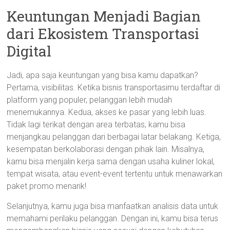
Keuntungan Menjadi Bagian
dari Ekosistem Transportasi
Digital
Jadi, apa saja keuntungan yang bisa kamu dapatkan?
Pertama, visibilitas. Ketika bisnis transportasimu terdaftar di
platform yang populer, pelanggan lebih mudah
menemukannya. Kedua, akses ke pasar yang lebih luas.
Tidak lagi terikat dengan area terbatas, kamu bisa
menjangkau pelanggan dari berbagai latar belakang. Ketiga,
kesempatan berkolaborasi dengan pihak lain. Misalnya,
kamu bisa menjalin kerja sama dengan usaha kuliner lokal,
tempat wisata, atau event-event tertentu untuk menawarkan
paket promo menarik!
Selanjutnya, kamu juga bisa manfaatkan analisis data untuk
memahami perilaku pelanggan. Dengan ini, kamu bisa terus