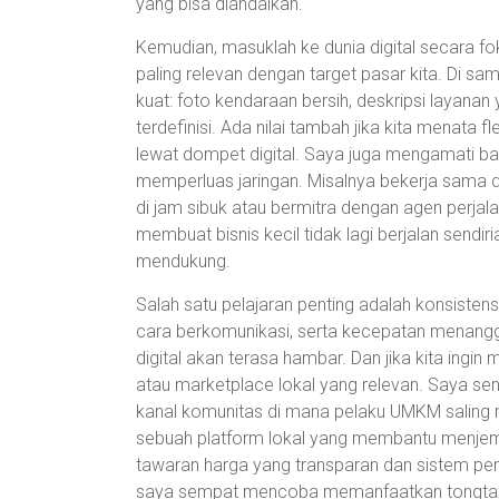
yang bisa diandalkan.
Kemudian, masuklah ke dunia digital secara fo
paling relevan dengan target pasar kita. Di sa
kuat: foto kendaraan bersih, deskripsi layanan 
terdefinisi. Ada nilai tambah jika kita menata 
lewat dompet digital. Saya juga mengamati b
memperluas jaringan. Misalnya bekerja sama d
di jam sibuk atau bermitra dengan agen perjalan
membuat bisnis kecil tidak lagi berjalan sendi
mendukung.
Salah satu pelajaran penting adalah konsisten
cara berkomunikasi, serta kecepatan menangg
digital akan terasa hambar. Dan jika kita ing
atau marketplace lokal yang relevan. Saya sen
kanal komunitas di mana pelaku UMKM saling
sebuah platform lokal yang membantu menjem
tawaran harga yang transparan dan sistem pe
saya sempat mencoba memanfaatkan tongtax