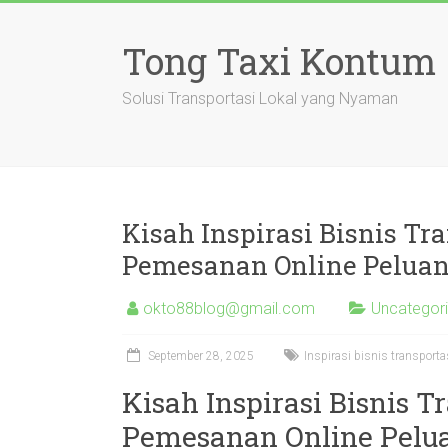
Skip
to
Tong Taxi Kontum
content
Solusi Transportasi Lokal yang Nyaman
Kisah Inspirasi Bisnis Tr
Pemesanan Online Pelu
okto88blog@gmail.com
Uncategor
September 28, 2025
Inspirasi bisnis transpor
Kisah Inspirasi Bisnis T
Pemesanan Online Pel