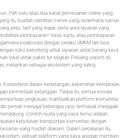
kus. Pilih satu atau dua kanal pemesanan online yang
mping itu, buatlah identitas merek yang sederhana namun
yang jelas, tarif yang wajar, serta area layanan yang
fleksibilitas pembayaran—tunai, kartu, atau pembayaran
agaimana kolaborasi dengan pelaku UMKM lain bisa
engan toko kelontong untuk layanan antar barang kecil
an lokal untuk paket tur singkat. Peluang seperti itu
rian, melainkan sebagai ekosistem yang saling
si. Konsistensi dalam kedatangan, kebersihan kendaraan,
api permintaan pelanggan. Tanpa itu, semua inovasi
in memperluas jangkauan, manfaatkan platform komunitas
diri pernah menjajal beberapa opsi, termasuk menjajaki
 mendukung. Contoh nyata yang saya temui adalah
batani kebutuhan transportasi komunitas dengan
mesanan yang mudah diakses. Dalam perjalanan itu,
ikontum, sebuah platform yang saya anggap memberi