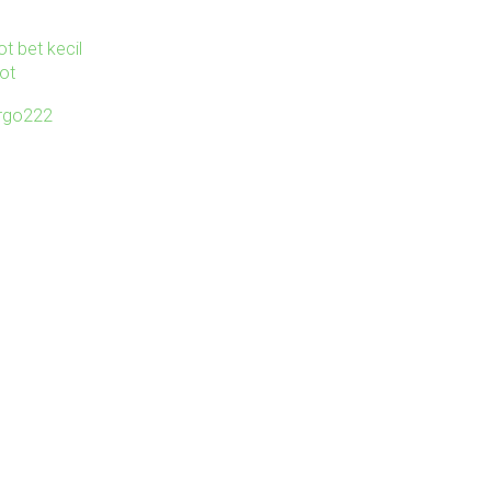
ot bet kecil
lot
irgo222