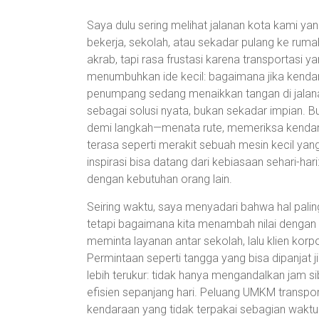
Saya dulu sering melihat jalanan kota kami ya
bekerja, sekolah, atau sekadar pulang ke rumah
akrab, tapi rasa frustasi karena transportasi y
menumbuhkan ide kecil: bagaimana jika kendaraa
penumpang sedang menaikkan tangan di jalanan?
sebagai solusi nyata, bukan sekadar impian. B
demi langkah—menata rute, memeriksa kend
terasa seperti merakit sebuah mesin kecil yang
inspirasi bisa datang dari kebiasaan sehari-h
dengan kebutuhan orang lain.
Seiring waktu, saya menyadari bahwa hal palin
tetapi bagaimana kita menambah nilai dengan
meminta layanan antar sekolah, lalu klien ko
Permintaan seperti tangga yang bisa dipanjat jika
lebih terukur: tidak hanya mengandalkan jam s
efisien sepanjang hari. Peluang UMKM transport
kendaraan yang tidak terpakai sebagian waktu