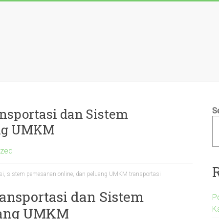
ansportasi dan Sistem
S
ang UMKM
ized
tasi, sistem pemesanan online, dan peluang UMKM transportasi
ransportasi dan Sistem
Po
K
uang UMKM