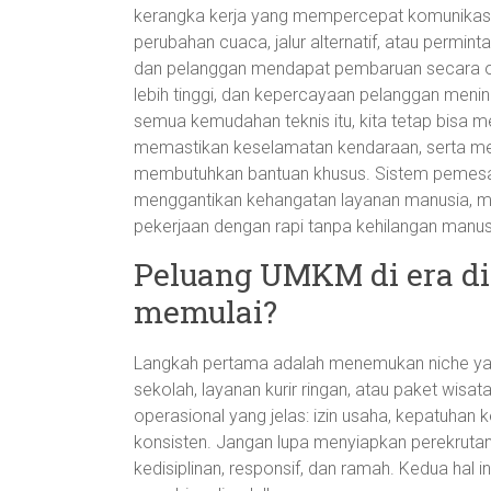
kerangka kerja yang mempercepat komunikasi d
perubahan cuaca, jalur alternatif, atau permi
dan pelanggan mendapat pembaruan secara otom
lebih tinggi, dan kepercayaan pelanggan menin
semua kemudahan teknis itu, kita tetap bisa
memastikan keselamatan kendaraan, serta me
membutuhkan bantuan khusus. Sistem pemesanan
menggantikan kehangatan layanan manusia, m
pekerjaan dengan rapi tanpa kehilangan manusi
Peluang UMKM di era dig
memulai?
Langkah pertama adalah menemukan niche yang 
sekolah, layanan kurir ringan, atau paket wisat
operasional yang jelas: izin usaha, kepatuhan
konsisten. Jangan lupa menyiapkan perekrutan d
kedisiplinan, responsif, dan ramah. Kedua hal 