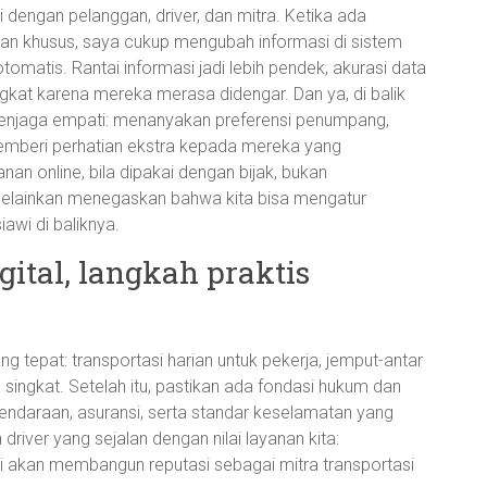
engan pelanggan, driver, dan mitra. Ketika ada
ntaan khusus, saya cukup mengubah informasi di sistem
atis. Rantai informasi jadi lebih pendek, akurasi data
gkat karena mereka merasa didengar. Dan ya, di balik
 menjaga empati: menanyakan preferensi penumpang,
mberi perhatian ekstra kepada mereka yang
 online, bila dipakai dengan bijak, bukan
elainkan menegaskan bahwa kita bisa mengatur
awi di baliknya.
ital, langkah praktis
tepat: transportasi harian untuk pekerja, jemput-antar
a singkat. Setelah itu, pastikan ada fondasi hukum dan
 kendaraan, asuransi, serta standar keselamatan yang
river yang sejalan dengan nilai layanan kita:
ini akan membangun reputasi sebagai mitra transportasi