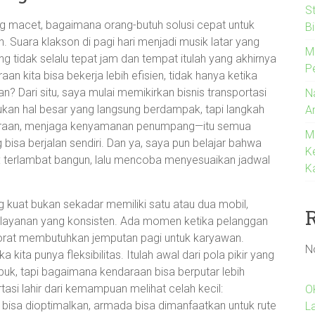
S
ng macet, bagaimana orang-butuh solusi cepat untuk
B
. Suara klakson di pagi hari menjadi musik latar yang
M
ang tidak selalu tepat jam dan tempat itulah yang akhirnya
P
n kita bisa bekerja lebih efisien, tidak hanya ketika
 Dari situ, saya mulai memikirkan bisnis transportasi
N
ukan hal besar yang langsung berdampak, tapi langkah
A
araan, menjaga kenyamanan penumpang—itu semua
M
 bisa berjalan sendiri. Dan ya, saya pun belajar bahwa
K
ari: terlambat bangun, lalu mencoba menyesuaikan jadwal
K
g kuat bukan sekadar memiliki satu atau dua mobil,
 layanan yang konsisten. Ada momen ketika pelanggan
rporat membutuhkan jemputan pagi untuk karyawan.
N
 kita punya fleksibilitas. Itulah awal dari pola pikir yang
ibuk, tapi bagaimana kendaraan bisa berputar lebih
asi lahir dari kemampuan melihat celah kecil:
O
 bisa dioptimalkan, armada bisa dimanfaatkan untuk rute
L