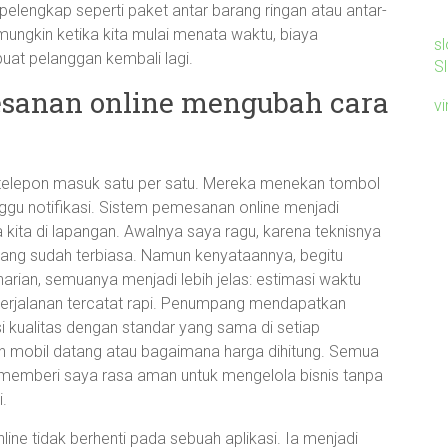
elengkap seperti paket antar barang ringan atau antar-
mungkin ketika kita mulai menata waktu, biaya
sl
uat pelanggan kembali lagi.
S
sanan online mengubah cara
v
gu telepon masuk satu per satu. Mereka menekan tombol
nggu notifikasi. Sistem pemesanan online menjadi
 kita di lapangan. Awalnya saya ragu, karena teknisnya
yang sudah terbiasa. Namun kenyataannya, begitu
harian, semuanya menjadi lebih jelas: estimasi waktu
i perjalanan tercatat rapi. Penumpang mendapatkan
si kualitas dengan standar yang sama di setiap
pan mobil datang atau bagaimana harga dihitung. Semua
itu memberi saya rasa aman untuk mengelola bisnis tanpa
.
ne tidak berhenti pada sebuah aplikasi. Ia menjadi