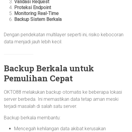
Validasi Request
Proteksi Endpoint
Monitoring Real-Time
Backup Sistem Berkala
Dengan pendekatan multilayer seperti ini, risiko kebocoran
data menjadi jauh lebih kecil.
Backup Berkala untuk
Pemulihan Cepat
OKTO88 melakukan backup otomatis ke beberapa lokasi
server berbeda. Ini memastikan data tetap aman meski
terjadi masalah di salah satu server.
Backup berkala membantu:
Mencegah kehilangan data akibat kerusakan