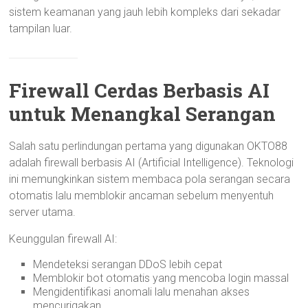
sistem keamanan yang jauh lebih kompleks dari sekadar
tampilan luar.
Firewall Cerdas Berbasis AI
untuk Menangkal Serangan
Salah satu perlindungan pertama yang digunakan OKTO88
adalah firewall berbasis AI (Artificial Intelligence). Teknologi
ini memungkinkan sistem membaca pola serangan secara
otomatis lalu memblokir ancaman sebelum menyentuh
server utama.
Keunggulan firewall AI:
Mendeteksi serangan DDoS lebih cepat
Memblokir bot otomatis yang mencoba login massal
Mengidentifikasi anomali lalu menahan akses
mencurigakan