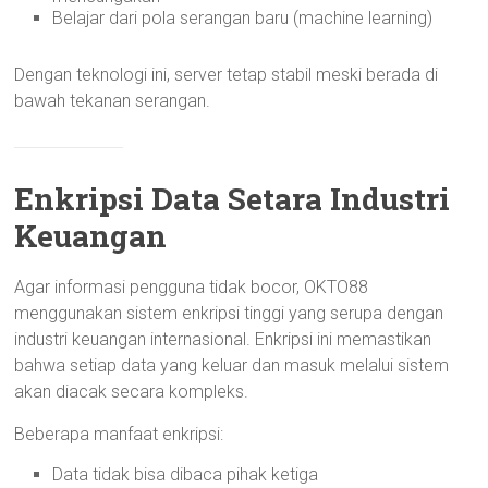
Belajar dari pola serangan baru (machine learning)
Dengan teknologi ini, server tetap stabil meski berada di
bawah tekanan serangan.
Enkripsi Data Setara Industri
Keuangan
Agar informasi pengguna tidak bocor, OKTO88
menggunakan sistem enkripsi tinggi yang serupa dengan
industri keuangan internasional. Enkripsi ini memastikan
bahwa setiap data yang keluar dan masuk melalui sistem
akan diacak secara kompleks.
Beberapa manfaat enkripsi:
Data tidak bisa dibaca pihak ketiga