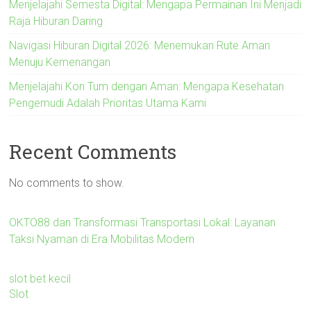
Menjelajahi Semesta Digital: Mengapa Permainan Ini Menjadi
Raja Hiburan Daring
Navigasi Hiburan Digital 2026: Menemukan Rute Aman
Menuju Kemenangan
Menjelajahi Kon Tum dengan Aman: Mengapa Kesehatan
Pengemudi Adalah Prioritas Utama Kami
Recent Comments
No comments to show.
OKTO88 dan Transformasi Transportasi Lokal: Layanan
Taksi Nyaman di Era Mobilitas Modern
slot bet kecil
Slot