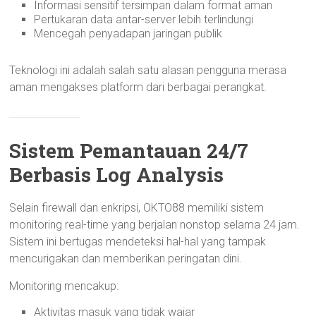
Informasi sensitif tersimpan dalam format aman
Pertukaran data antar-server lebih terlindungi
Mencegah penyadapan jaringan publik
Teknologi ini adalah salah satu alasan pengguna merasa
aman mengakses platform dari berbagai perangkat.
Sistem Pemantauan 24/7
Berbasis Log Analysis
Selain firewall dan enkripsi, OKTO88 memiliki sistem
monitoring real-time yang berjalan nonstop selama 24 jam.
Sistem ini bertugas mendeteksi hal-hal yang tampak
mencurigakan dan memberikan peringatan dini.
Monitoring mencakup:
Aktivitas masuk yang tidak wajar