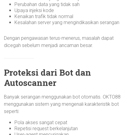
Perubahan data yang tidak sah
Upaya injeksi kode
Kenaikan trafik tidak normal
Kesalahan server yang mengindikasikan serangan
Dengan pengawasan terus-menerus, masalah dapat
dicegah sebelum menjadi ancaman besar.
Proteksi dari Bot dan
Autoscanner
Banyak serangan menggunakan bot otomatis. OKTO88
menggunakan sistem yang mengenali karakteristik bot
seperti:
Pola akses sangat cepat
Repetisi request berkelanjutan
User-agent mencurigakan