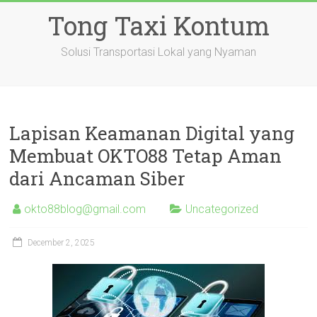
Skip
Tong Taxi Kontum
to
content
Solusi Transportasi Lokal yang Nyaman
Lapisan Keamanan Digital yang
Membuat OKTO88 Tetap Aman
dari Ancaman Siber
okto88blog@gmail.com
Uncategorized
December 2, 2025