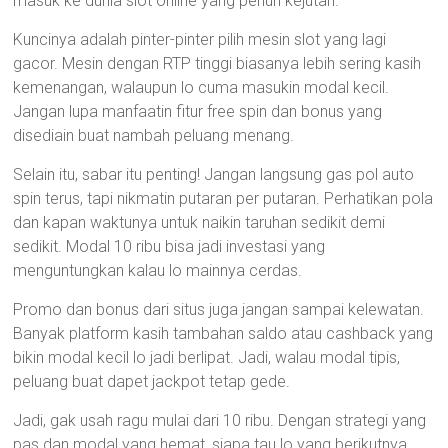
masuk ke dunia slot online yang penuh kejutan.
Kuncinya adalah pinter-pinter pilih mesin slot yang lagi
gacor. Mesin dengan RTP tinggi biasanya lebih sering kasih
kemenangan, walaupun lo cuma masukin modal kecil.
Jangan lupa manfaatin fitur free spin dan bonus yang
disediain buat nambah peluang menang.
Selain itu, sabar itu penting! Jangan langsung gas pol auto
spin terus, tapi nikmatin putaran per putaran. Perhatikan pola
dan kapan waktunya untuk naikin taruhan sedikit demi
sedikit. Modal 10 ribu bisa jadi investasi yang
menguntungkan kalau lo mainnya cerdas.
Promo dan bonus dari situs juga jangan sampai kelewatan.
Banyak platform kasih tambahan saldo atau cashback yang
bikin modal kecil lo jadi berlipat. Jadi, walau modal tipis,
peluang buat dapet jackpot tetap gede.
Jadi, gak usah ragu mulai dari 10 ribu. Dengan strategi yang
pas dan modal yang hemat, siapa tau lo yang berikutnya