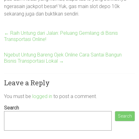
ngerasain jackpot besar! Yuk, gas main slot depo 10k
sekarang juga dan buktikan sendiri.
←
Raih Untung dari Jalan: Peluang Gemilang di Bisnis
Transportasi Online!
Ngebut Untung Bareng Ojek Online Cara Santai Bangun
Bisnis Transportasi Lokal
→
Leave a Reply
You must be
logged in
to post a comment.
Search
Search