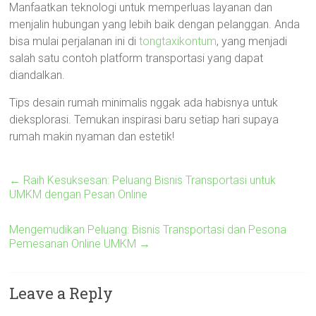
Manfaatkan teknologi untuk memperluas layanan dan
menjalin hubungan yang lebih baik dengan pelanggan. Anda
bisa mulai perjalanan ini di
tongtaxikontum
, yang menjadi
salah satu contoh platform transportasi yang dapat
diandalkan.
Tips desain rumah minimalis nggak ada habisnya untuk
dieksplorasi. Temukan inspirasi baru setiap hari supaya
rumah makin nyaman dan estetik!
←
Raih Kesuksesan: Peluang Bisnis Transportasi untuk
UMKM dengan Pesan Online
Mengemudikan Peluang: Bisnis Transportasi dan Pesona
Pemesanan Online UMKM
→
Leave a Reply