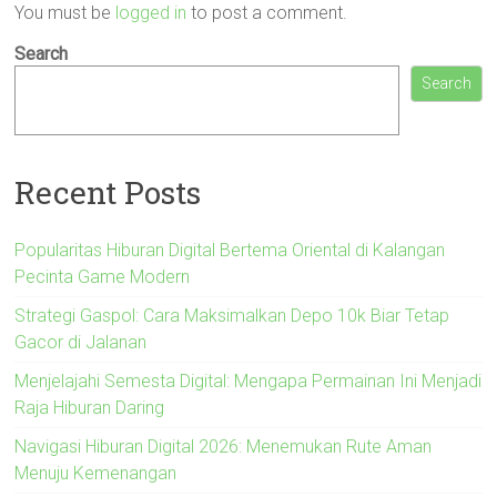
You must be
logged in
to post a comment.
Search
Search
Recent Posts
Popularitas Hiburan Digital Bertema Oriental di Kalangan
Pecinta Game Modern
Strategi Gaspol: Cara Maksimalkan Depo 10k Biar Tetap
Gacor di Jalanan
Menjelajahi Semesta Digital: Mengapa Permainan Ini Menjadi
Raja Hiburan Daring
Navigasi Hiburan Digital 2026: Menemukan Rute Aman
Menuju Kemenangan