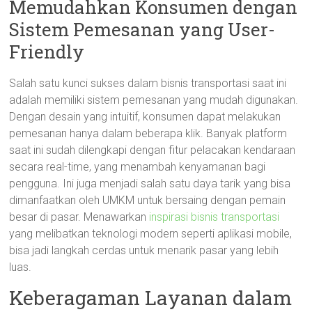
Memudahkan Konsumen dengan
Sistem Pemesanan yang User-
Friendly
Salah satu kunci sukses dalam bisnis transportasi saat ini
adalah memiliki sistem pemesanan yang mudah digunakan.
Dengan desain yang intuitif, konsumen dapat melakukan
pemesanan hanya dalam beberapa klik. Banyak platform
saat ini sudah dilengkapi dengan fitur pelacakan kendaraan
secara real-time, yang menambah kenyamanan bagi
pengguna. Ini juga menjadi salah satu daya tarik yang bisa
dimanfaatkan oleh UMKM untuk bersaing dengan pemain
besar di pasar. Menawarkan
inspirasi bisnis transportasi
yang melibatkan teknologi modern seperti aplikasi mobile,
bisa jadi langkah cerdas untuk menarik pasar yang lebih
luas.
Keberagaman Layanan dalam