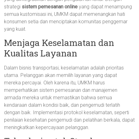
strategi
sistem pemesanan online
yang dapat menampung
semua kustomisasi ini, UMKM dapat memenangkan hati
konsumen setia dan menciptakan komunitas penggemar
yang kuat.
Menjaga Keselamatan dan
Kualitas Layanan
Dalam bisnis transportasi, keselamatan adalah prioritas
utama. Pelanggan akan memilih layanan yang dapat
mereka percayai. Oleh karena itu, UMKM harus
memperhatikan sistem pemesanan dan manajemen
armada mereka untuk memastikan bahwa semua
kendaraan dalam kondisi baik, dan pengemudi terlatih
dengan baik. Implementasi protokol keselamatan, seperti
penilaian kesehatan pengemudi dan pelatihan berkala, dapat
meningkatkan kepercayaan pelanggan.