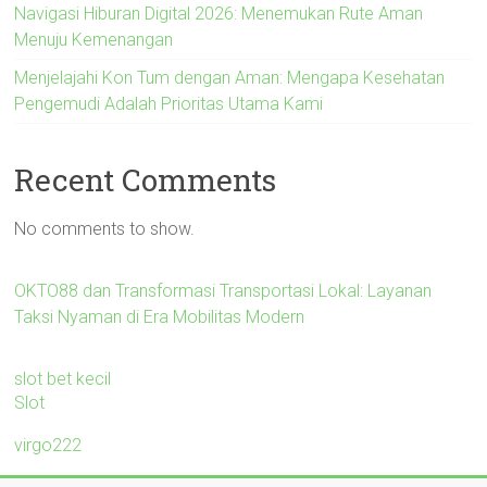
Navigasi Hiburan Digital 2026: Menemukan Rute Aman
Menuju Kemenangan
Menjelajahi Kon Tum dengan Aman: Mengapa Kesehatan
Pengemudi Adalah Prioritas Utama Kami
Recent Comments
No comments to show.
OKTO88 dan Transformasi Transportasi Lokal: Layanan
Taksi Nyaman di Era Mobilitas Modern
slot bet kecil
Slot
virgo222