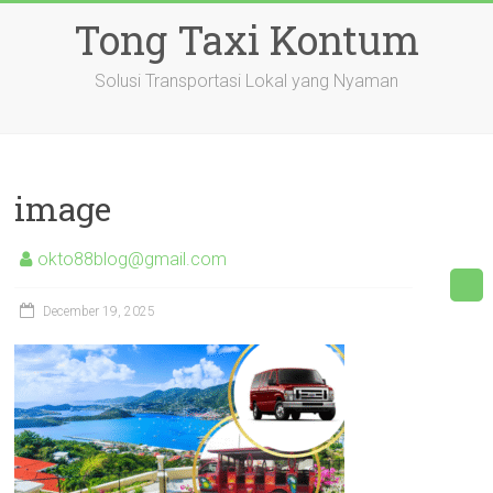
Skip
Tong Taxi Kontum
to
content
Solusi Transportasi Lokal yang Nyaman
image
okto88blog@gmail.com
December 19, 2025