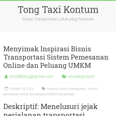
Skip
Tong Taxi Kontum
to
content
Solusi Transportasi Lokal yang Nyaman
Menyimak Inspirasi Bisnis
Transportasi Sistem Pemesanan
Online dan Peluang UMKM
okto88blog@gmail.com
Uncategorized
October 18, 2025
Inspirasi bisnis transportasi, sistem
pemesanan online, dan peluang UMKM transportasi
Deskriptif: Menelusuri jejak
perjalanan transportasi