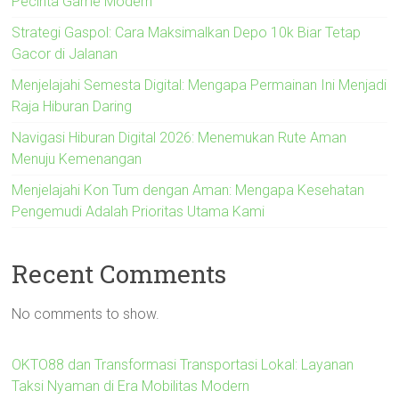
Pecinta Game Modern
Strategi Gaspol: Cara Maksimalkan Depo 10k Biar Tetap
Gacor di Jalanan
Menjelajahi Semesta Digital: Mengapa Permainan Ini Menjadi
Raja Hiburan Daring
Navigasi Hiburan Digital 2026: Menemukan Rute Aman
Menuju Kemenangan
Menjelajahi Kon Tum dengan Aman: Mengapa Kesehatan
Pengemudi Adalah Prioritas Utama Kami
Recent Comments
No comments to show.
OKTO88 dan Transformasi Transportasi Lokal: Layanan
Taksi Nyaman di Era Mobilitas Modern