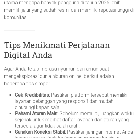
utama mengapa banyak pengguna di tahun 2026 lebih
memilih jalur yang sudah resmi dan memiliki reputasi tinggi di
komunitas.
Tips Menikmati Perjalanan
Digital Anda
Agar Anda tetap merasa nyaman dan aman saat
mengeksplorasi dunia hiburan online, berikut adalah
beberapa tips simpel:
Cek Kredibilitas:
Pastikan platform tersebut memiliki
layanan pelanggan yang responsif dan mudah
dihubungi kapan saja.
Pahami Aturan Main:
Sebelum memulai, luangkan waktu
sejenak untuk melihat daftar layanan dan aturan yang
tersedia agar tidak salah arah.
Gunakan Koneksi Stabil:
Pastikan jaringan internet Anda