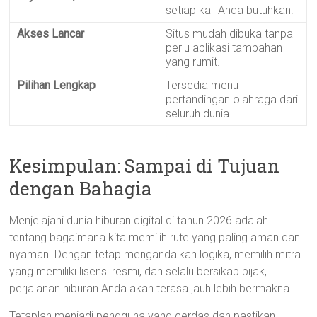
setiap kali Anda butuhkan.
Akses Lancar
Situs mudah dibuka tanpa
perlu aplikasi tambahan
yang rumit.
Pilihan Lengkap
Tersedia menu
pertandingan olahraga dari
seluruh dunia.
Kesimpulan: Sampai di Tujuan
dengan Bahagia
Menjelajahi dunia hiburan digital di tahun 2026 adalah
tentang bagaimana kita memilih rute yang paling aman dan
nyaman. Dengan tetap mengandalkan logika, memilih mitra
yang memiliki lisensi resmi, dan selalu bersikap bijak,
perjalanan hiburan Anda akan terasa jauh lebih bermakna.
Tetaplah menjadi pengguna yang cerdas dan pastikan