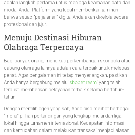
adalah langkah pertama untuk menjaga keamanan data dan
modal Anda. Platform yang legal memberikan jaminan
bahwa setiap “perjalanan” digital Anda akan dikelola secara
profesional dan jujur.
Menuju Destinasi Hiburan
Olahraga Terpercaya
Bagi banyak orang, mengikuti perkembangan skor bola atau
cabang olahraga lainnya adalah cara terbaik untuk melepas
penat. Agar pengalaman ini tetap menyenangkan, pastikan
Anda hanya bergabung melalui
sbobet resmi
yang telah
terbukti memberikan pelayanan terbaik selama bertahun-
tahun.
Dengan memilih agen yang sah, Anda bisa melihat berbagai
“menu” pilihan pertandingan yang lengkap, mulai dari liga
lokal hingga turnamen internasional. Kecepatan informasi
dan kemudahan dalam melakukan transaksi menjadi alasan