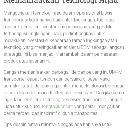
Memanfaatkan Teknologi Hijau
Menggunakan teknologi hijau dalam operasional bisnis
transportasi tidak hanya baik untuk lingkungan, tapi juga
menarik perhatian investor dan pelanggan yang peduli
terhadap isu lingkungan. Jadi, pertimbangkan untuk
melakukan investasi di kendaraan ramah lingkungan atau
teknologi yang meningkatkan efisiensi BBM sebagai langkah
strategis. Ini bisa menjadi nilai tambah dalam pemasaran
produk atau layananmu.
Dengan memanfaatkan berbagai ide dan peluang ini, UMKM
transporter dapat tumbuh dan bersaing di pasar yang
semakin ketat. Jangan ragu untuk mengeksplorasi berbagai
aspek dalam bisnis ini dan teruslah berinovasi! Dan jika kamu
ingin tahu lebih lanjut tentang tren bisnis transportasi, jangan
lupa untuk kunjungi
tongtaxikontum
yang selalu menyajikan
berita terbaru dan inspiratif di dunia transportasi.
Tips desain rumah minimalis nggak ada habisnya untuk