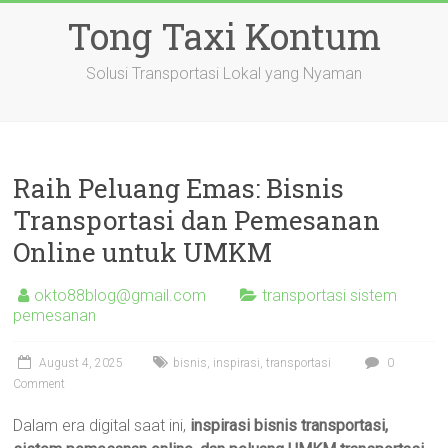
Skip
Tong Taxi Kontum
to
content
Solusi Transportasi Lokal yang Nyaman
Raih Peluang Emas: Bisnis
Transportasi dan Pemesanan
Online untuk UMKM
okto88blog@gmail.com
transportasi sistem
pemesanan
August 4, 2025
bisnis
,
inspirasi
,
transportasi
0
Comment
Dalam era digital saat ini,
inspirasi bisnis transportasi,