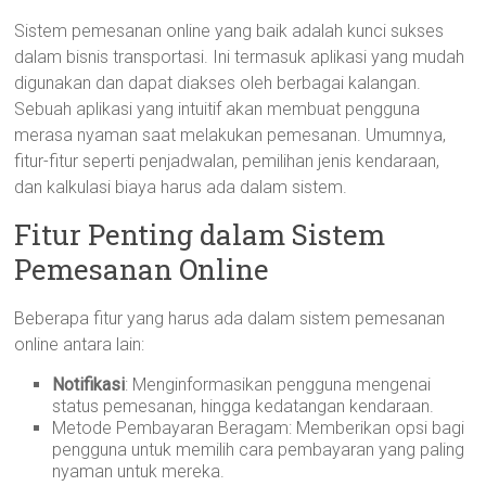
Sistem pemesanan online yang baik adalah kunci sukses
dalam bisnis transportasi. Ini termasuk aplikasi yang mudah
digunakan dan dapat diakses oleh berbagai kalangan.
Sebuah aplikasi yang intuitif akan membuat pengguna
merasa nyaman saat melakukan pemesanan. Umumnya,
fitur-fitur seperti penjadwalan, pemilihan jenis kendaraan,
dan kalkulasi biaya harus ada dalam sistem.
Fitur Penting dalam Sistem
Pemesanan Online
Beberapa fitur yang harus ada dalam sistem pemesanan
online antara lain:
Notifikasi
: Menginformasikan pengguna mengenai
status pemesanan, hingga kedatangan kendaraan.
Metode Pembayaran Beragam: Memberikan opsi bagi
pengguna untuk memilih cara pembayaran yang paling
nyaman untuk mereka.