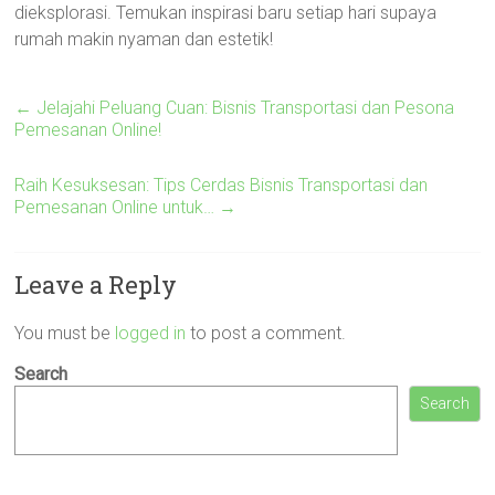
dieksplorasi. Temukan inspirasi baru setiap hari supaya
rumah makin nyaman dan estetik!
←
Jelajahi Peluang Cuan: Bisnis Transportasi dan Pesona
Pemesanan Online!
Raih Kesuksesan: Tips Cerdas Bisnis Transportasi dan
Pemesanan Online untuk…
→
Leave a Reply
You must be
logged in
to post a comment.
Search
Search