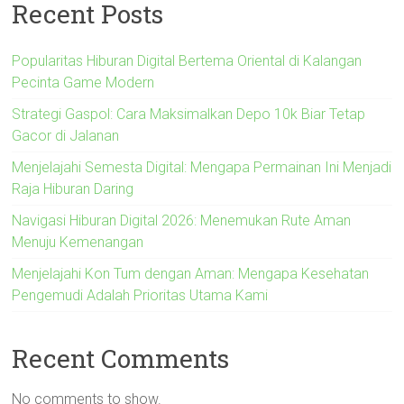
Recent Posts
Popularitas Hiburan Digital Bertema Oriental di Kalangan
Pecinta Game Modern
Strategi Gaspol: Cara Maksimalkan Depo 10k Biar Tetap
Gacor di Jalanan
Menjelajahi Semesta Digital: Mengapa Permainan Ini Menjadi
Raja Hiburan Daring
Navigasi Hiburan Digital 2026: Menemukan Rute Aman
Menuju Kemenangan
Menjelajahi Kon Tum dengan Aman: Mengapa Kesehatan
Pengemudi Adalah Prioritas Utama Kami
Recent Comments
No comments to show.