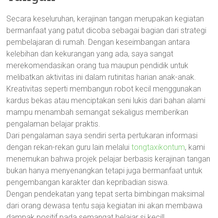
Secara keseluruhan, kerajinan tangan merupakan kegiatan
bermanfaat yang patut dicoba sebagai bagian dari strategi
pembelajaran di rumah. Dengan keseimbangan antara
kelebihan dan kekurangan yang ada, saya sangat
merekomendasikan orang tua maupun pendidik untuk
melibatkan aktivitas ini dalam rutinitas harian anak-anak.
Kreativitas seperti membangun robot kecil menggunakan
kardus bekas atau menciptakan seni lukis dari bahan alami
mampu menambah semangat sekaligus memberikan
pengalaman belajar praktis.
Dari pengalaman saya sendiri serta pertukaran informasi
dengan rekan-rekan guru lain melalui
tongtaxikontum
, kami
menemukan bahwa projek pelajar berbasis kerajinan tangan
bukan hanya menyenangkan tetapi juga bermanfaat untuk
pengembangan karakter dan kepribadian siswa.
Dengan pendekatan yang tepat serta bimbingan maksimal
dari orang dewasa tentu saja kegiatan ini akan membawa
dampak positif pada semangat belajar si kecil!