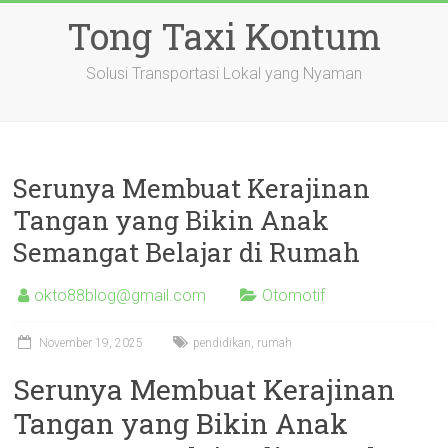
Skip
Tong Taxi Kontum
to
content
Solusi Transportasi Lokal yang Nyaman
Serunya Membuat Kerajinan
Tangan yang Bikin Anak
Semangat Belajar di Rumah
okto88blog@gmail.com
Otomotif
November 19, 2025
pendidikan
,
rumah
Serunya Membuat Kerajinan
Tangan yang Bikin Anak