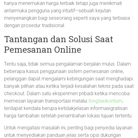
hanya menemukan harga terbaik tetapi juga menikmati
antarmuka pengguna yang intuitif—sebuah kejutan
menyenangkan bagi seseorang seperti saya yang terbiasa
dengan prosedur tradisional.
Tantangan dan Solusi Saat
Pemesanan Online
Tentu saja, tidak semua pengalaman berjalan mulus. Dalam
beberapa kasus penggunaan sistem pemesanan online,
pelanggan dapat mengalami kebingungan saat menghadapi
banyak pilihan atau ketika terjadi kesalahan teknis pada saat
checkout. Dalam satu eksperimen pribadi ketika mencoba
memesan layanan transportasi melalui
tongtaxikontum
,
terdapat kendala berupa ketidakjelasan informasigratisan
harga tambahan setelah penambahan lokasi tujuan tertentu.
Untuk mengatasi masalah ini, penting bagi penyedia layanan
untuk menyediakan panduan jelas serta opsi dukungan