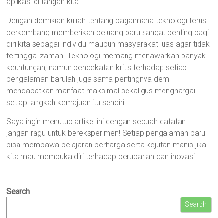
aplikasi di tangan kita.
Dengan demikian kuliah tentang bagaimana teknologi terus
berkembang memberikan peluang baru sangat penting bagi
diri kita sebagai individu maupun masyarakat luas agar tidak
tertinggal zaman. Teknologi memang menawarkan banyak
keuntungan; namun pendekatan kritis terhadap setiap
pengalaman barulah juga sama pentingnya demi
mendapatkan manfaat maksimal sekaligus menghargai
setiap langkah kemajuan itu sendiri.
Saya ingin menutup artikel ini dengan sebuah catatan:
jangan ragu untuk bereksperimen! Setiap pengalaman baru
bisa membawa pelajaran berharga serta kejutan manis jika
kita mau membuka diri terhadap perubahan dan inovasi.
Search
Search