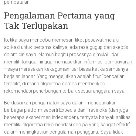
pembatalan.
Pengalaman Pertama yang
Tak Terlupakan
Ketika saya mencoba memesan tiket pesawat melalui
aplikasi untuk pertama kalinya, ada rasa gugup dan skeptis
dalam diri saya. Namun begitu prosesnya dimulai—dari
memilih tanggal hingga memasukkan informasi pembayaran
—saya merasakan kekaguman luar biasa ketika semuanya
berjalan lancar. Yang mengejutkan adalah fitur “pencarian
terbaik”, di mana algoritma cerdas memberikan
rekomendasi penerbangan terbaik sesuai anggaran saya.
Berdasarkan pengamatan saya dalam menggunakan
berbagai platform seperti Expedia dan Traveloka (dan juga
beberapa eksperimen independen), ternyata banyak aplikasi
memiliki algoritma rekomendasi serupa yang sangat efektif
dalam meningkatkan pengalaman pengguna. Saya tidak