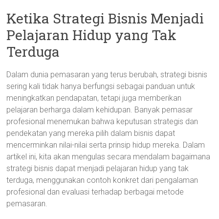
Ketika Strategi Bisnis Menjadi
Pelajaran Hidup yang Tak
Terduga
Dalam dunia pemasaran yang terus berubah, strategi bisnis
sering kali tidak hanya berfungsi sebagai panduan untuk
meningkatkan pendapatan, tetapi juga memberikan
pelajaran berharga dalam kehidupan. Banyak pemasar
profesional menemukan bahwa keputusan strategis dan
pendekatan yang mereka pilih dalam bisnis dapat
mencerminkan nilai-nilai serta prinsip hidup mereka. Dalam
artikel ini, kita akan mengulas secara mendalam bagaimana
strategi bisnis dapat menjadi pelajaran hidup yang tak
terduga, menggunakan contoh konkret dari pengalaman
profesional dan evaluasi terhadap berbagai metode
pemasaran.