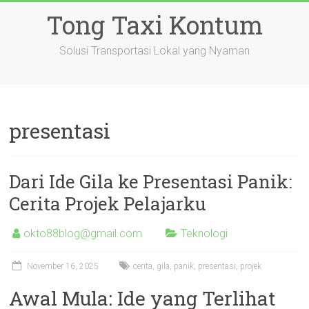
Skip
Tong Taxi Kontum
to
content
Solusi Transportasi Lokal yang Nyaman
presentasi
Dari Ide Gila ke Presentasi Panik:
Cerita Projek Pelajarku
okto88blog@gmail.com
Teknologi
November 16, 2025
cerita
,
gila
,
panik
,
presentasi
,
projek
Awal Mula: Ide yang Terlihat