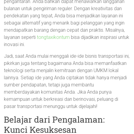
pengantaran. Anda bahkan dapat menawarkan langganan
bulanan untuk pengiriman reguler. Dengan kreativitas dan
pendekatan yang tepat, Anda bisa menjadikan layanan ini
sebagai alternatif yang menarik bagi pelanggan yang ingin
mendapatkan barang dengan cepat dan praktis. Misalnya,
layanan seperti
tongtaxikontum
bisa dijadikan inspirasi untuk
inovasi ini.
Jadi, saat Anda mulai menggali ide-ide bisnis transportasi ini,
pikirkan juga tentang bagaimana Anda bisa memanfaatkan
teknologi serta menjalin kemitraan dengan UMKM lokal
lainnya. Setiap ide yang Anda ciptakan tidak hanya menjadi
sumber pendapatan, tetapi juga membantu
memberdayakan komunitas Anda. Jika Anda punya
kemampuan untuk berkreasi dan berinovasi, peluang di
pasar transportasi menunggu untuk dijelajahi!
Belajar dari Pengalaman:
Kunci Kesuksesan