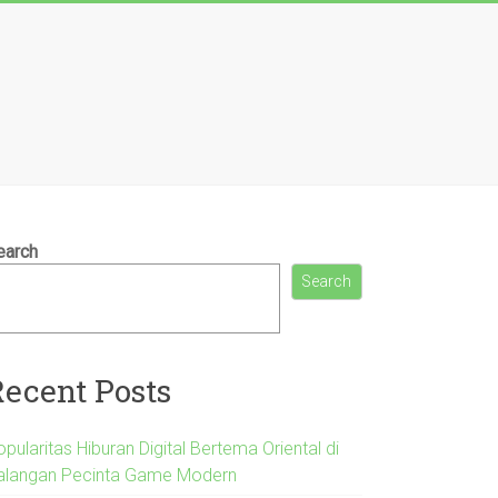
earch
Search
Recent Posts
pularitas Hiburan Digital Bertema Oriental di
alangan Pecinta Game Modern