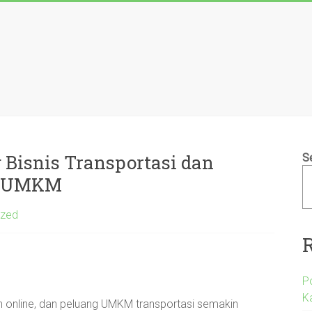
 Bisnis Transportasi dan
S
k UMKM
ized
Po
K
an online, dan peluang UMKM transportasi semakin