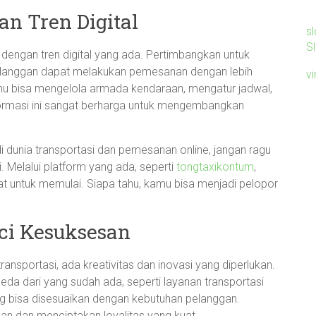
n Tren Digital
sl
S
dengan tren digital yang ada. Pertimbangkan untuk
pelanggan dapat melakukan pemesanan dengan lebih
v
u bisa mengelola armada kendaraan, mengatur jadwal,
rmasi ini sangat berharga untuk mengembangkan
di dunia transportasi dan pemesanan online, jangan ragu
i. Melalui platform yang ada, seperti
tongtaxikontum
,
at untuk memulai. Siapa tahu, kamu bisa menjadi pelopor
nci Kesuksesan
ransportasi, ada kreativitas dan inovasi yang diperlukan.
a dari yang sudah ada, seperti layanan transportasi
g bisa disesuaikan dengan kebutuhan pelanggan.
gan dan menciptakan loyalitas yang kuat.