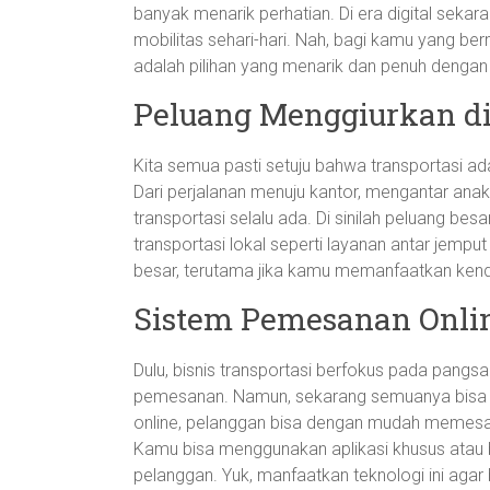
banyak menarik perhatian. Di era digital sek
mobilitas sehari-hari. Nah, bagi kamu yang berm
adalah pilihan yang menarik dan penuh dengan p
Peluang Menggiurkan di
Kita semua pasti setuju bahwa transportasi ada
Dari perjalanan menuju kantor, mengantar anak
transportasi selalu ada. Di sinilah peluang be
transportasi lokal seperti layanan antar jemput 
besar, terutama jika kamu memanfaatkan kend
Sistem Pemesanan Onl
Dulu, bisnis transportasi berfokus pada pangs
pemesanan. Namun, sekarang semuanya bisa d
online, pelanggan bisa dengan mudah memesan
Kamu bisa menggunakan aplikasi khusus atau 
pelanggan. Yuk, manfaatkan teknologi ini agar 