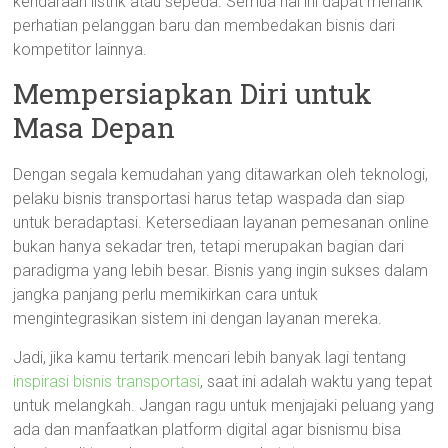
kendaraan listrik atau sepeda. Semua hal ini dapat menarik
perhatian pelanggan baru dan membedakan bisnis dari
kompetitor lainnya.
Mempersiapkan Diri untuk
Masa Depan
Dengan segala kemudahan yang ditawarkan oleh teknologi,
pelaku bisnis transportasi harus tetap waspada dan siap
untuk beradaptasi. Ketersediaan layanan pemesanan online
bukan hanya sekadar tren, tetapi merupakan bagian dari
paradigma yang lebih besar. Bisnis yang ingin sukses dalam
jangka panjang perlu memikirkan cara untuk
mengintegrasikan sistem ini dengan layanan mereka.
Jadi, jika kamu tertarik mencari lebih banyak lagi tentang
inspirasi bisnis transportasi
, saat ini adalah waktu yang tepat
untuk melangkah. Jangan ragu untuk menjajaki peluang yang
ada dan manfaatkan platform digital agar bisnismu bisa