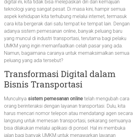
digital ini, kita tidak bisa melepaskan diri dari kemajuan
teknologi yang sangat pesat. Di masa kini, hampir semua
aspek kehidupan kita terhubung melalui internet, termasuk
cara kita bergerak dari satu tempat ke tempat lain. Dengan
adanya sistem pemesanan online, banyak peluang baru
yang muncul di industri transportasi, terutama bagi pelaku
UMKM yang ingin memanfaatkan celah pasar yang ada.
Namun, bagaimana caranya untuk memaksimalkan semua
peluang yang ada tersebut?
Transformasi Digital dalam
Bisnis Transportasi
Munculnya
sistem pemesanan online
telah mengubah cara
orang berinteraksi dengan layanan transportasi. Dulu, kita
harus mencari nomor telepon atau mendatangi agen secara
langsung untuk memesan transportasi, sekarang semuanya
bisa dilakukan melalui aplikasi di ponsel. Hal ini membuka
jalan bagi banyak UMKM untuk menawarkan layanan