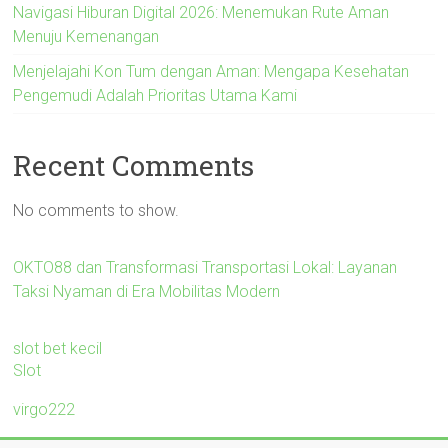
Navigasi Hiburan Digital 2026: Menemukan Rute Aman
Menuju Kemenangan
Menjelajahi Kon Tum dengan Aman: Mengapa Kesehatan
Pengemudi Adalah Prioritas Utama Kami
Recent Comments
No comments to show.
OKTO88 dan Transformasi Transportasi Lokal: Layanan
Taksi Nyaman di Era Mobilitas Modern
slot bet kecil
Slot
virgo222