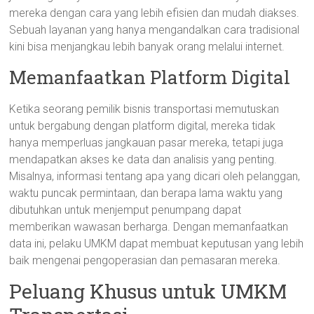
mereka dengan cara yang lebih efisien dan mudah diakses.
Sebuah layanan yang hanya mengandalkan cara tradisional
kini bisa menjangkau lebih banyak orang melalui internet.
Memanfaatkan Platform Digital
Ketika seorang pemilik bisnis transportasi memutuskan
untuk bergabung dengan platform digital, mereka tidak
hanya memperluas jangkauan pasar mereka, tetapi juga
mendapatkan akses ke data dan analisis yang penting.
Misalnya, informasi tentang apa yang dicari oleh pelanggan,
waktu puncak permintaan, dan berapa lama waktu yang
dibutuhkan untuk menjemput penumpang dapat
memberikan wawasan berharga. Dengan memanfaatkan
data ini, pelaku UMKM dapat membuat keputusan yang lebih
baik mengenai pengoperasian dan pemasaran mereka.
Peluang Khusus untuk UMKM