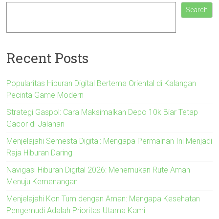
Search
Recent Posts
Popularitas Hiburan Digital Bertema Oriental di Kalangan
Pecinta Game Modern
Strategi Gaspol: Cara Maksimalkan Depo 10k Biar Tetap
Gacor di Jalanan
Menjelajahi Semesta Digital: Mengapa Permainan Ini Menjadi
Raja Hiburan Daring
Navigasi Hiburan Digital 2026: Menemukan Rute Aman
Menuju Kemenangan
Menjelajahi Kon Tum dengan Aman: Mengapa Kesehatan
Pengemudi Adalah Prioritas Utama Kami