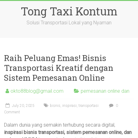
Skip
Tong Taxi Kontum
to
content
Solusi Transportasi Lokal yang Nyaman
Raih Peluang Emas! Bisnis
Transportasi Kreatif dengan
Sistem Pemesanan Online
okto88blog@gmail.com
pemesanan online dan
July 20, 2025
bisnis
,
inspirasi
,
transportasi
0
Comment
Dalam dunia yang semakin terhubung secara digital,
inspirasi bisnis transportasi, sistem pemesanan online, dan