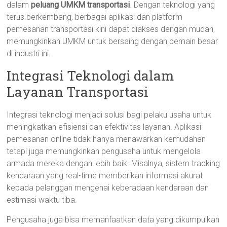
dalam
peluang UMKM transportasi
. Dengan teknologi yang
terus berkembang, berbagai aplikasi dan platform
pemesanan transportasi kini dapat diakses dengan mudah,
memungkinkan UMKM untuk bersaing dengan pemain besar
di industri ini.
Integrasi Teknologi dalam
Layanan Transportasi
Integrasi teknologi menjadi solusi bagi pelaku usaha untuk
meningkatkan efisiensi dan efektivitas layanan. Aplikasi
pemesanan online tidak hanya menawarkan kemudahan
tetapi juga memungkinkan pengusaha untuk mengelola
armada mereka dengan lebih baik. Misalnya, sistem tracking
kendaraan yang real-time memberikan informasi akurat
kepada pelanggan mengenai keberadaan kendaraan dan
estimasi waktu tiba.
Pengusaha juga bisa memanfaatkan data yang dikumpulkan