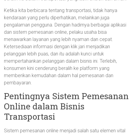
Ketika kita berbicara tentang transportasi, tidak hanya
kendaraan yang perlu diperhatikan, melainkan juga
pengalaman pengguna. Dengan hadirnya berbagai aplikasi
dan sistem pemesanan online, pelaku usaha bisa
menawarkan layanan yang lebih nyaman dan cepat.
Ketersediaan informasi dengan klik jari menjadikan
pelanggan lebih puas, dan itu adalah kunci untuk
mempertahankan pelanggan dalam bisnis ini. Terlebih,
konsumen kini cenderung beralih ke platform yang
memberikan kemudahan dalam hal pemesanan dan
pembayaran.
Pentingnya Sistem Pemesanan
Online dalam Bisnis
Transportasi
Sistem pemesanan online menjadi salah satu elemen vital