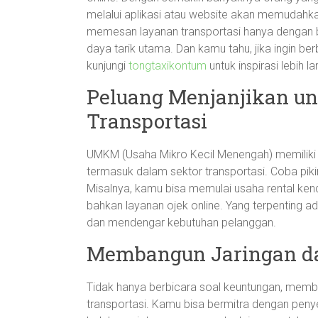
melalui aplikasi atau website akan memudahk
memesan layanan transportasi hanya dengan be
daya tarik utama. Dan kamu tahu, jika ingin ber
kunjungi
tongtaxikontum
untuk inspirasi lebih lan
Peluang Menjanjikan u
Transportasi
UMKM (Usaha Mikro Kecil Menengah) memiliki
termasuk dalam sektor transportasi. Coba pikirk
Misalnya, kamu bisa memulai usaha rental ken
bahkan layanan ojek online. Yang terpenting 
dan mendengar kebutuhan pelanggan.
Membangun Jaringan da
Tidak hanya berbicara soal keuntungan, memban
transportasi. Kamu bisa bermitra dengan peny