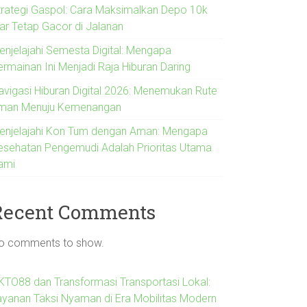
trategi Gaspol: Cara Maksimalkan Depo 10k
iar Tetap Gacor di Jalanan
enjelajahi Semesta Digital: Mengapa
ermainan Ini Menjadi Raja Hiburan Daring
avigasi Hiburan Digital 2026: Menemukan Rute
man Menuju Kemenangan
enjelajahi Kon Tum dengan Aman: Mengapa
esehatan Pengemudi Adalah Prioritas Utama
ami
Recent Comments
o comments to show.
KTO88 dan Transformasi Transportasi Lokal:
ayanan Taksi Nyaman di Era Mobilitas Modern