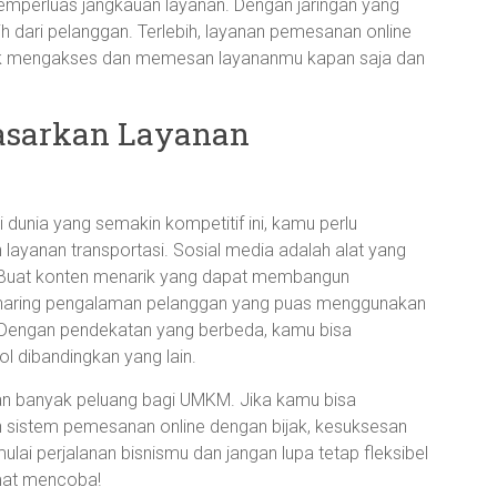
emperluas jangkauan layanan. Dengan jaringan yang
 dari pelanggan. Terlebih, layanan pemesanan online
uk mengakses dan memesan layananmu kapan saja dan
asarkan Layanan
di dunia yang semakin kompetitif ini, kamu perlu
ayanan transportasi. Sosial media adalah alat yang
 Buat konten menarik yang dapat membangun
 sharing pengalaman pelanggan yang puas menggunakan
Dengan pendekatan yang berbeda, kamu bisa
l dibandingkan yang lain.
ikan banyak peluang bagi UMKM. Jika kamu bisa
an sistem pemesanan online dengan bijak, kesuksesan
ulai perjalanan bisnismu dan jangan lupa tetap fleksibel
amat mencoba!