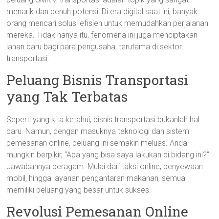
menarik dan penuh potensi! Di era digital saat ini, banyak
orang mencari solusi efisien untuk memudahkan perjalanan
mereka. Tidak hanya itu, fenomena ini juga menciptakan
lahan baru bagi para pengusaha, terutama di sektor
transportasi.
Peluang Bisnis Transportasi
yang Tak Terbatas
Seperti yang kita ketahui, bisnis transportasi bukanlah hal
baru. Namun, dengan masuknya teknologi dan sistem
pemesanan online, peluang ini semakin meluas. Anda
mungkin berpikir, “Apa yang bisa saya lakukan di bidang ini?”
Jawabannya beragam. Mulai dari taksi online, penyewaan
mobil, hingga layanan pengantaran makanan, semua
memiliki peluang yang besar untuk sukses.
Revolusi Pemesanan Online