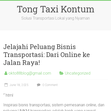
Skip
Tong Taxi Kontum
to
content
Solusi Transportasi Lokal yang Nyaman
Jelajahi Peluang Bisnis
Transportasi: Dari Online ke
Jalan Raya!
okto88blog@gmail.com
Uncategorized
June 18, 2025
0 Comment
“`html
Inspirasi bisnis transportasi, sistem pemesanan online, dan
peluang UMKM transportasi adalah topik yang sangat