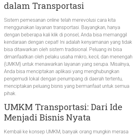
dalam Transportasi
Sistem pemesanan online telah merevolusi cara kita
menggunakan layanan transportasi. Bayangkan, hanya
dengan beberapa kali klik di ponsel, Anda bisa memanggil
kendaraan dengan cepat! Ini adalah kenyamanan yang tidak
bisa ditawarkan oleh sistem tradisional. Peluang ini bisa
dimanfaatkan oleh pelaku usaha mikro, kecil, dan menengah
(UMKM) untuk menawarkan layanan yang serupa. Misalnya,
Anda bisa menciptakan aplikasi yang menghubungkan
pengemudi lokal dengan penumpang di daerah tertentu,
menciptakan peluang bisnis yang bermanfaat untuk semua
pihak.
UMKM Transportasi: Dari Ide
Menjadi Bisnis Nyata
Kembali ke konsep UMKM, banyak orang mungkin merasa