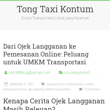
Skip
Tong Taxi Kontum
to
content
Solusi Transportasi Lokal yang Nyaman
Dari Ojek Langganan ke
Pemesanan Online: Peluang
untuk UMKM Transportasi
okto88blog@gmail.com
Uncategorized
September 5, 2025
Inspirasi bisnis transportasi, sistem
pemesanan online, dan peluang UMKM transportasi
0 Comment
Kenapa Cerita Ojek Langganan
Masih Relevan?