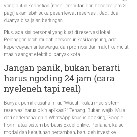
yang butuh kepastian (misal jemputan dari bandara jam 3
pagi) akan lebih suka pesan lewat reservasi. Jadi, dua-
duanya bisa jalan beriringan.
Plus, ada sisi personal yang kuat di reservasi lokal.
Pelanggan lebih mudah berkomunikasi langsung, ada
kepercayaan antarwarga, dan promosi dari mulut ke mulut
masih sangat efektif di banyak kota.
Jangan panik, bukan berarti
harus ngoding 24 jam (cara
nyeleneh tapi real)
Banyak pemilik usaha mikir, “Waduh, kalau mau sistem
reservasi harus bikin aplikasi?” Tenang. Bukan wajib. Mulai
dari sederhana: grup WhatsApp khusus booking, Google
Form, atau sistem berbasis Excel online. Perlahan, kalau
modal dan kebutuhan bertambah, baru deh invest ke