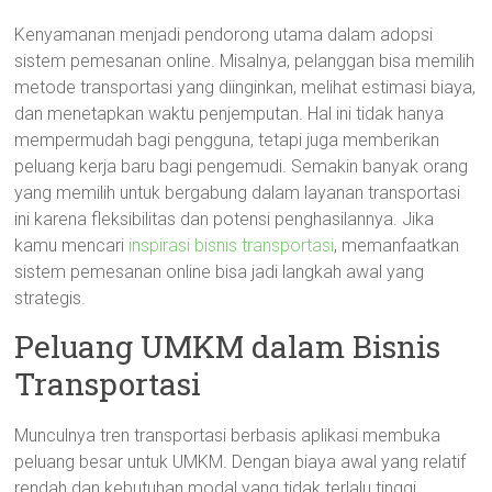
Kenyamanan menjadi pendorong utama dalam adopsi
sistem pemesanan online. Misalnya, pelanggan bisa memilih
metode transportasi yang diinginkan, melihat estimasi biaya,
dan menetapkan waktu penjemputan. Hal ini tidak hanya
mempermudah bagi pengguna, tetapi juga memberikan
peluang kerja baru bagi pengemudi. Semakin banyak orang
yang memilih untuk bergabung dalam layanan transportasi
ini karena fleksibilitas dan potensi penghasilannya. Jika
kamu mencari
inspirasi bisnis transportasi
, memanfaatkan
sistem pemesanan online bisa jadi langkah awal yang
strategis.
Peluang UMKM dalam Bisnis
Transportasi
Munculnya tren transportasi berbasis aplikasi membuka
peluang besar untuk UMKM. Dengan biaya awal yang relatif
rendah dan kebutuhan modal yang tidak terlalu tinggi,