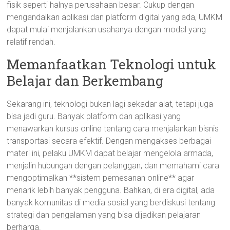
fisik seperti halnya perusahaan besar. Cukup dengan
mengandalkan aplikasi dan platform digital yang ada, UMKM
dapat mulai menjalankan usahanya dengan modal yang
relatif rendah.
Memanfaatkan Teknologi untuk
Belajar dan Berkembang
Sekarang ini, teknologi bukan lagi sekadar alat, tetapi juga
bisa jadi guru. Banyak platform dan aplikasi yang
menawarkan kursus online tentang cara menjalankan bisnis
transportasi secara efektif. Dengan mengakses berbagai
materi ini, pelaku UMKM dapat belajar mengelola armada,
menjalin hubungan dengan pelanggan, dan memahami cara
mengoptimalkan **sistem pemesanan online** agar
menarik lebih banyak pengguna. Bahkan, di era digital, ada
banyak komunitas di media sosial yang berdiskusi tentang
strategi dan pengalaman yang bisa dijadikan pelajaran
berharga.