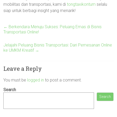
mobilitas dan transportasi, kami di
tongtaxikontum
selalu
siap untuk berbagi insight yang menarik!
←
Berkendara Menuju Sukses: Peluang Emas di Bisnis
Transportasi Online!
Jelajahi Peluang Bisnis Transportasi: Dari Pemesanan Online
ke UMKM Kreatif
→
Leave a Reply
You must be
logged in
to post a comment.
Search
Search