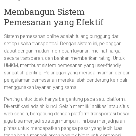
Membangun Sistem
Pemesanan yang Efektif
Sistem pemesanan online adalah tulang punggung dari
setiap usaha transportasi. Dengan sistem ini, pelanggan
dapat dengan mudah memesan layanan, melihat harga
secara transparan, dan bahkan memberikan rating. Untuk
UMKM, membuat sistem pemesanan yang user-friendly
sangatlah penting. Pelanggan yang merasa nyaman dengan
pengalaman pemesanan mereka lebih cenderung kembali
menggunakan layanan yang sama.
Penting untuk tidak hanya bergantung pada satu platform.
Diversifikasi adalah kunci. Selain memiliki aplikasi atau situs
web sendiri, bergabung dengan platform transportasi besar
juga bisa menjadi strategi mumpuni. Ini bisa menjadi jalan
pintas untuk mendapatkan pangsa pasar yang lebih luas
tanpa harus mengeluarkan banyak biaya untuk promosi.