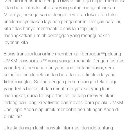
Menjalin kerjasama dengan UMKM lain juga dapat membuka
jalan baru untuk kolaborasi yang saling menguntungkan.
Misalnya, bekerja sama dengan restoran lokal atau toko
untuk menyediakan layanan pengantaran. Dengan cara ini,
kita tidak hanya membantu bisnis lain tapi juga
meningkatkan jumlah pelanggan yang menggunakan
layanan kita.
Bisnis transportasi online memberikan berbagai **peluang
UMKM transportasi** yang sangat menarik. Dengan fasilitas
yang tepat, pemahaman yang baik tentang pasar, serta
keinginan untuk belajar dan beradaptasi, tidak ada yang
tidak mungkin. Seiring dengan perkembangan teknologi
yang terus berlanjut dan minat masyarakat yang kian
meningkat, dunia transportasi online siap menyediakan
ladang baru bagi kreativitas dan inovasi para pelaku UMKM.
Jadi, apa Anda siap untuk mencoba peruntungan Anda di
dunia ini?
Jika Anda ingin lebih banyak informasi dan ide tentang