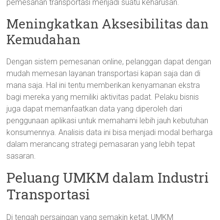
pemesanan transportasi menjadi suatu keharusan.
Meningkatkan Aksesibilitas dan
Kemudahan
Dengan sistem pemesanan online, pelanggan dapat dengan
mudah memesan layanan transportasi kapan saja dan di
mana saja. Hal ini tentu memberikan kenyamanan ekstra
bagi mereka yang memiliki aktivitas padat. Pelaku bisnis
juga dapat memanfaatkan data yang diperoleh dari
penggunaan aplikasi untuk memahami lebih jauh kebutuhan
konsumennya. Analisis data ini bisa menjadi modal berharga
dalam merancang strategi pemasaran yang lebih tepat
sasaran.
Peluang UMKM dalam Industri
Transportasi
Di tengah persaingan yang semakin ketat, UMKM