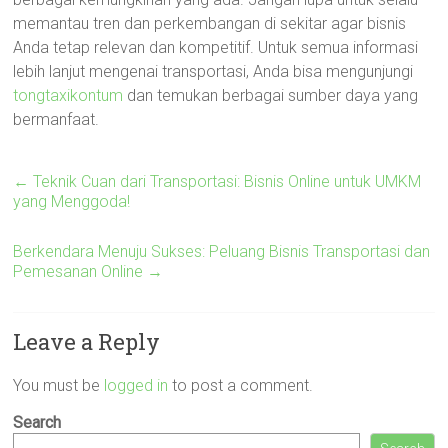
memantau tren dan perkembangan di sekitar agar bisnis
Anda tetap relevan dan kompetitif. Untuk semua informasi
lebih lanjut mengenai transportasi, Anda bisa mengunjungi
tongtaxikontum
dan temukan berbagai sumber daya yang
bermanfaat.
←
Teknik Cuan dari Transportasi: Bisnis Online untuk UMKM
yang Menggoda!
Berkendara Menuju Sukses: Peluang Bisnis Transportasi dan
Pemesanan Online
→
Leave a Reply
You must be
logged in
to post a comment.
Search