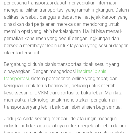
pengusaha transportasi dapat menyediakan informasi
mengenai pilihan transportasi yang ramah lingkungan. Dalam
aplikasi tersebut, pengguna dapat melihat jejak karbon yang
dihasilkan dari perjalanan mereka dan mendorong untuk
memilih opsi yang lebih berkelanjutan. Hal ini bisa menarik
perhatian konsumen yang peduli dengan lingkungan dan
bersedia membayar lebih untuk layanan yang sesuai dengan
nilai-nilai tersebut.
Bergabung di dunia bisnis transportasi tidak sesulit yang
dibayangkan. Dengan mengadopsi
inspirasi bisnis
transportasi
, sistem pemesanan online yang tepat, dan
keinginan untuk terus berinovasi, peluang untuk meraih
kesuksesan di UMKM transportasi terbuka lebar. Mari kita
manfaatkan teknologi untuk menciptakan pengalaman
transportasi yang lebih baik dan lebih efisien bagi semua.
Jadi, jika Anda sedang mencari ide atau ingin menerjuni
industri ini, tidak ada salahnya untuk menjelajahi lebih dalam
berbagai kemungkinan yang ada. Jangan lupa untuk selalu