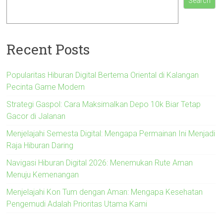
Search
Recent Posts
Popularitas Hiburan Digital Bertema Oriental di Kalangan
Pecinta Game Modern
Strategi Gaspol: Cara Maksimalkan Depo 10k Biar Tetap
Gacor di Jalanan
Menjelajahi Semesta Digital: Mengapa Permainan Ini Menjadi
Raja Hiburan Daring
Navigasi Hiburan Digital 2026: Menemukan Rute Aman
Menuju Kemenangan
Menjelajahi Kon Tum dengan Aman: Mengapa Kesehatan
Pengemudi Adalah Prioritas Utama Kami