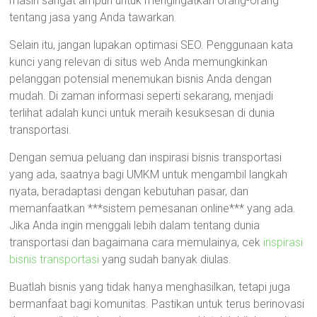
masih sangat ampuh untuk mengingatkan orang-orang
tentang jasa yang Anda tawarkan.
Selain itu, jangan lupakan optimasi SEO. Penggunaan kata
kunci yang relevan di situs web Anda memungkinkan
pelanggan potensial menemukan bisnis Anda dengan
mudah. Di zaman informasi seperti sekarang, menjadi
terlihat adalah kunci untuk meraih kesuksesan di dunia
transportasi.
Dengan semua peluang dan inspirasi bisnis transportasi
yang ada, saatnya bagi UMKM untuk mengambil langkah
nyata, beradaptasi dengan kebutuhan pasar, dan
memanfaatkan ***sistem pemesanan online*** yang ada.
Jika Anda ingin menggali lebih dalam tentang dunia
transportasi dan bagaimana cara memulainya, cek
inspirasi
bisnis transportasi
yang sudah banyak diulas.
Buatlah bisnis yang tidak hanya menghasilkan, tetapi juga
bermanfaat bagi komunitas. Pastikan untuk terus berinovasi