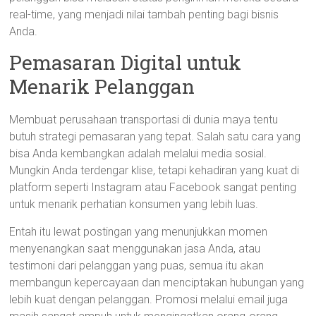
real-time, yang menjadi nilai tambah penting bagi bisnis
Anda.
Pemasaran Digital untuk
Menarik Pelanggan
Membuat perusahaan transportasi di dunia maya tentu
butuh strategi pemasaran yang tepat. Salah satu cara yang
bisa Anda kembangkan adalah melalui media sosial.
Mungkin Anda terdengar klise, tetapi kehadiran yang kuat di
platform seperti Instagram atau Facebook sangat penting
untuk menarik perhatian konsumen yang lebih luas.
Entah itu lewat postingan yang menunjukkan momen
menyenangkan saat menggunakan jasa Anda, atau
testimoni dari pelanggan yang puas, semua itu akan
membangun kepercayaan dan menciptakan hubungan yang
lebih kuat dengan pelanggan. Promosi melalui email juga