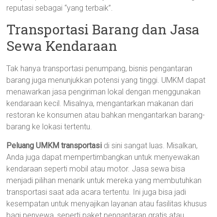
reputasi sebagai “yang terbaik”.
Transportasi Barang dan Jasa
Sewa Kendaraan
Tak hanya transportasi penumpang, bisnis pengantaran
barang juga menunjukkan potensi yang tinggi. UMKM dapat
menawarkan jasa pengiriman lokal dengan menggunakan
kendaraan kecil. Misalnya, mengantarkan makanan dari
restoran ke konsumen atau bahkan mengantarkan barang-
barang ke lokasi tertentu.
Peluang UMKM transportasi
di sini sangat luas. Misalkan,
Anda juga dapat mempertimbangkan untuk menyewakan
kendaraan seperti mobil atau motor. Jasa sewa bisa
menjadi pilihan menarik untuk mereka yang membutuhkan
transportasi saat ada acara tertentu. Ini juga bisa jadi
kesempatan untuk menyajikan layanan atau fasilitas khusus
bagi penyewa, seperti paket pengantaran gratis atau