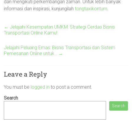
dan mengikuti perkembangan zaman. Untuk lebih banyak
informasi dan inspirasi, kunjungilah
tongtaxikontum
.
←
Jelajahi Kesempatan UMKM: Strategi Cerdas Bisnis
Transportasi Online Kamu!
Jelajahi Peluang Emas: Bisnis Transportasi dan Sistem
Pemesanan Online untuk…
→
Leave a Reply
You must be
logged in
to post a comment.
Search
Search