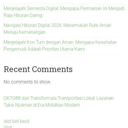
Menjelajahi Semesta Digital: Mengapa Permainan Ini Menjadi
Raja Hiburan Daring
Navigasi Hiburan Digital 2026: Menemukan Rute Aman
Menuju Kemenangan
Menjelajahi Kon Tum dengan Aman: Mengapa Kesehatan
Pengemudi Adalah Prioritas Utama Kami
Recent Comments
No comments to show.
OKTO88 dan Transformasi Transportasi Lokal: Layanan
Taksi Nyaman di Era Mobilitas Modern
slot bet kecil
Slot