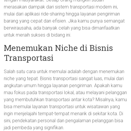
merasakan dampak dari sistem transportasi modern ini,
mulai dari aplikasi ride-sharing hingga layanan pengiriman
barang yang cepat dan efisien. Jika kamu punya semangat
berwirausaha, ada banyak celah yang bisa dimanfaatkan
untuk meraih sukses di bidang ini.
Menemukan Niche di Bisnis
Transportasi
Salah satu cara untuk memulai adalah dengan menemukan
niche yang tepat. Bisnis transportasi sangat luas, mulai dari
angkutan umum hingga layanan pengiriman. Apakah kamu
mau fokus pada transportasi lokal, atau melayani pelanggan
yang membutuhkan transportasi antar kota? Misalnya, kamu
bisa memulai layanan transportasi untuk wisatawan yang
ingin menjelajahi tempat-tempat menarik di sekitar kota. Di
sini, pendekatan personal dan pengalaman pelanggan bisa
jadi pembeda yang signifikan.