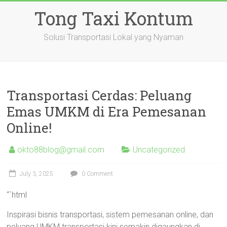
Skip
Tong Taxi Kontum
to
content
Solusi Transportasi Lokal yang Nyaman
Transportasi Cerdas: Peluang
Emas UMKM di Era Pemesanan
Online!
okto88blog@gmail.com
Uncategorized
July 3, 2025
0 Comment
“`html
Inspirasi bisnis transportasi, sistem pemesanan online, dan
peluang UMKM transportasi kini semakin digaungkan di