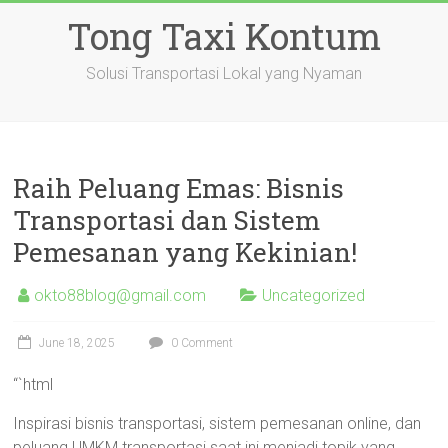
Skip
Tong Taxi Kontum
to
content
Solusi Transportasi Lokal yang Nyaman
Raih Peluang Emas: Bisnis
Transportasi dan Sistem
Pemesanan yang Kekinian!
okto88blog@gmail.com
Uncategorized
June 18, 2025
0 Comment
“`html
Inspirasi bisnis transportasi, sistem pemesanan online, dan
peluang UMKM transportasi saat ini menjadi topik yang